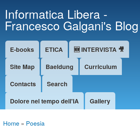
Skip to
Informatica Libera -
main
Francesco Galgani's Blog
content
E-books
ETICA
🆕 INTERVISTA 🎥
Main menu
Site Map
Baeldung
Curriculum
Contacts
Search
Dolore nel tempo dell'IA
Gallery
Home
»
Poesia
You are here