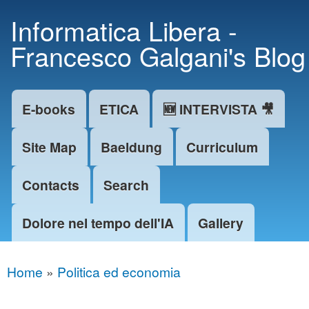
Skip to
Informatica Libera -
main
Francesco Galgani's Blog
content
E-books
ETICA
🆕 INTERVISTA 🎥
Main menu
Site Map
Baeldung
Curriculum
Contacts
Search
Dolore nel tempo dell'IA
Gallery
Home
»
Politica ed economia
You are here