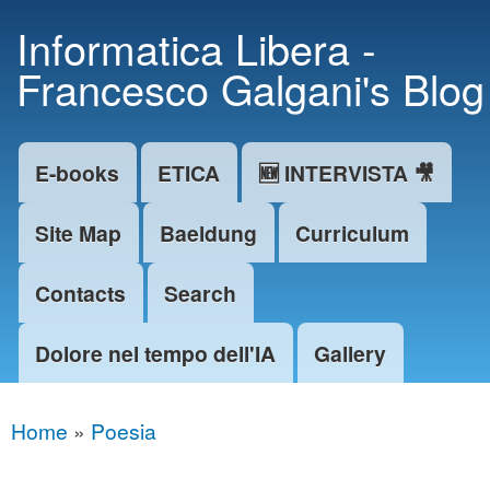
Skip to
Informatica Libera -
main
Francesco Galgani's Blog
content
E-books
ETICA
🆕 INTERVISTA 🎥
Main menu
Site Map
Baeldung
Curriculum
Contacts
Search
Dolore nel tempo dell'IA
Gallery
Home
»
Poesia
You are here