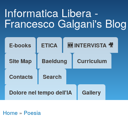
Skip to
Informatica Libera -
main
Francesco Galgani's Blog
content
E-books
ETICA
🆕 INTERVISTA 🎥
Main menu
Site Map
Baeldung
Curriculum
Contacts
Search
Dolore nel tempo dell'IA
Gallery
Home
»
Poesia
You are here