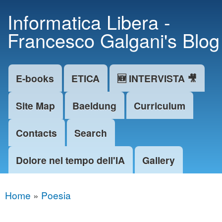
Skip to
Informatica Libera -
main
Francesco Galgani's Blog
content
E-books
ETICA
🆕 INTERVISTA 🎥
Main menu
Site Map
Baeldung
Curriculum
Contacts
Search
Dolore nel tempo dell'IA
Gallery
Home
»
Poesia
You are here