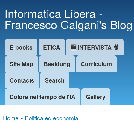
Skip to
Informatica Libera -
main
Francesco Galgani's Blog
content
E-books
ETICA
🆕 INTERVISTA 🎥
Main menu
Site Map
Baeldung
Curriculum
Contacts
Search
Dolore nel tempo dell'IA
Gallery
Home
»
Politica ed economia
You are here