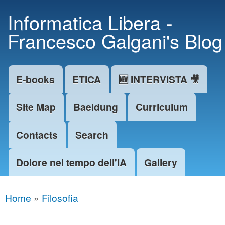
Skip to
Informatica Libera -
main
Francesco Galgani's Blog
content
E-books
ETICA
🆕 INTERVISTA 🎥
Main menu
Site Map
Baeldung
Curriculum
Contacts
Search
Dolore nel tempo dell'IA
Gallery
Home
»
Filosofia
You are here