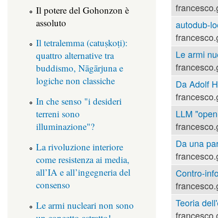
francesco.
Il potere del Gohonzon è
assoluto
autodub-lo
francesco.
Il tetralemma (catuṣkoṭi):
Le armi nu
quattro alternative tra
francesco.
buddismo, Nāgārjuna e
logiche non classiche
Da Adolf Hi
francesco.
In che senso "i desideri
LLM "open-s
terreni sono
francesco.
illuminazione"?
Da una part
La rivoluzione interiore
francesco.
come resistenza ai media,
all’IA e all’ingegneria del
Contro-inf
consenso
francesco.
Teoria dell'
Le armi nucleari non sono
francesco.
un concetto astratto!