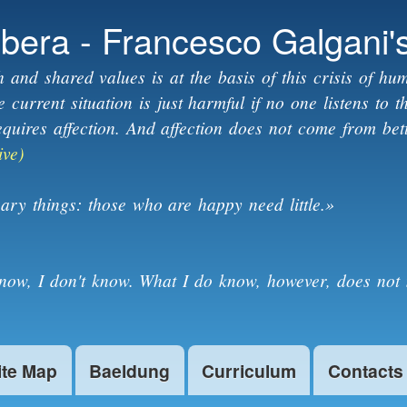
Skip to
ibera - Francesco Galgani'
main
content
h and shared values is at the basis of this crisis of hum
current situation is just harmful if no one listens to 
equires affection. And affection does not come from bet
ive)
ary things: those who are happy need little.»
know, I don't know. What I do know, however, does not 
ite Map
Baeldung
Curriculum
Contacts