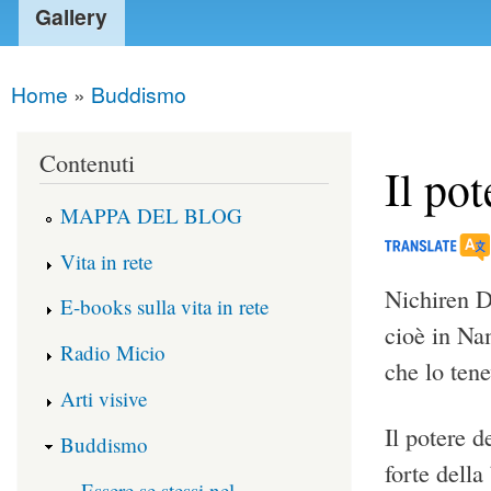
Gallery
Home
»
Buddismo
You are here
Contenuti
Il po
MAPPA DEL BLOG
Vita in rete
Nichiren D
E-books sulla vita in rete
cioè in Na
Radio Micio
che lo tene
Arti visive
Il potere d
Buddismo
forte dell
Essere se stessi nel