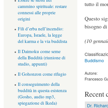
tutto il mo
cammino spirituale: restare
connessi alle proprie
Questo sig
origini
bisogno di
Fili d’erba nell’incendio:
Europa, Israele, la legge
(10 gennai
del karma e la via buddista
Il Daimoku come seme
Classificazi
della Buddità (riunione di
Buddismo
studio, appunti)
Autore:
Il Gohonzon come rifugio
Francesco Ga
Il conseguimento della
buddità in questa esistenza
Recent 
(Gosho, audio mp3,
spiegazione di Ikeda)
Dr. Richard