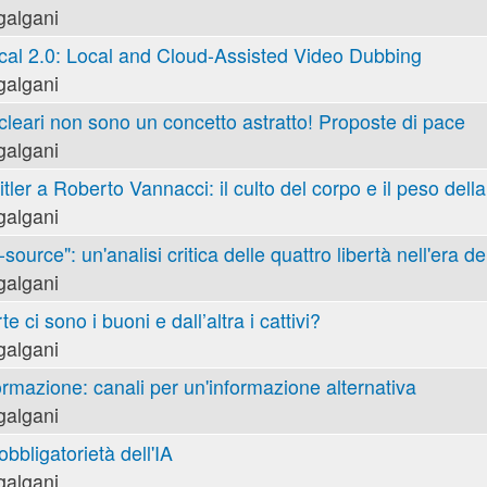
galgani
cal 2.0: Local and Cloud-Assisted Video Dubbing
galgani
cleari non sono un concetto astratto! Proposte di pace
galgani
tler a Roberto Vannacci: il culto del corpo e il peso della
galgani
ource": un'analisi critica delle quattro libertà nell'era de
galgani
e ci sono i buoni e dall’altra i cattivi?
galgani
ormazione: canali per un'informazione alternativa
galgani
obbligatorietà dell'IA
galgani