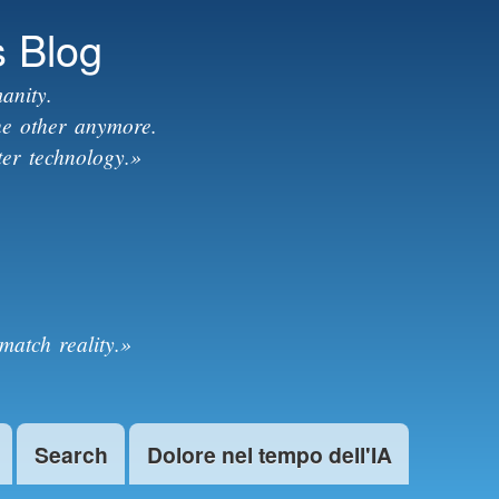
s Blog
anity.
the other anymore.
ter technology.»
match reality.»
Search
Dolore nel tempo dell'IA