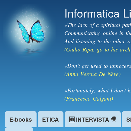
Informatica L
«The lack of a spiritual pat
Communicating online in the 
And listening to the other r
(Giulio Ripa, go to his arch
«Don't get used to unnecess
(Anna Verena De Nève)
«Fortunately, what I don't 
(Francesco Galgani)
E-books
ETICA
🆕 INTERVISTA 🎥
S
Main menu