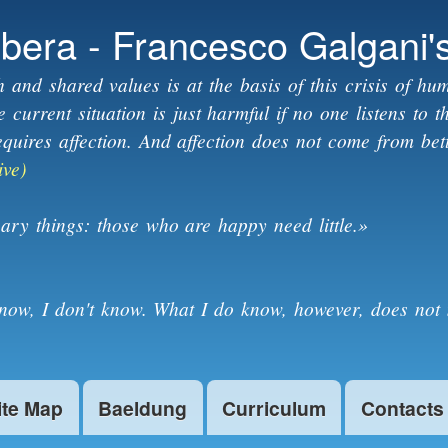
Skip to
ibera - Francesco Galgani'
main
content
h and shared values is at the basis of this crisis of hum
current situation is just harmful if no one listens to 
equires affection. And affection does not come from bet
ive)
ary things: those who are happy need little.»
know, I don't know. What I do know, however, does not 
ite Map
Baeldung
Curriculum
Contacts