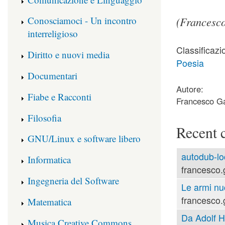
(Francesco
Conosciamoci - Un incontro
interreligioso
Classificazi
Diritto e nuovi media
Poesia
Documentari
Autore:
Fiabe e Racconti
Francesco Ga
Filosofia
Recent 
GNU/Linux e software libero
autodub-lo
Informatica
francesco.
Ingegneria del Software
Le armi nu
francesco.
Matematica
Da Adolf Hi
Musica Creative Commons