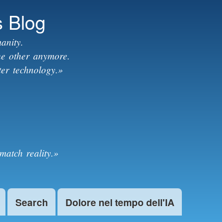
s Blog
anity.
the other anymore.
ter technology.»
match reality.»
Search
Dolore nel tempo dell'IA