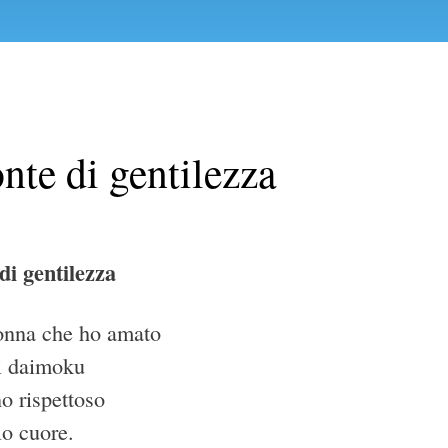
nte di gentilezza
i gentilezza
onna che ho amato
i daimoku
o rispettoso
io cuore.