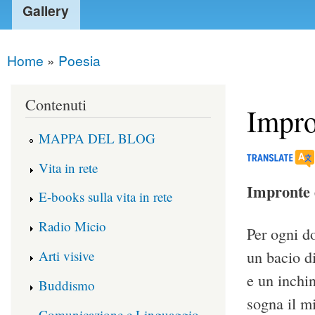
Gallery
Home
»
Poesia
You are here
Contenuti
Impro
MAPPA DEL BLOG
Vita in rete
Impronte d
E-books sulla vita in rete
Radio Micio
Per ogni d
Arti visive
un bacio d
e un inchin
Buddismo
sogna il m
Comunicazione e Linguaggio