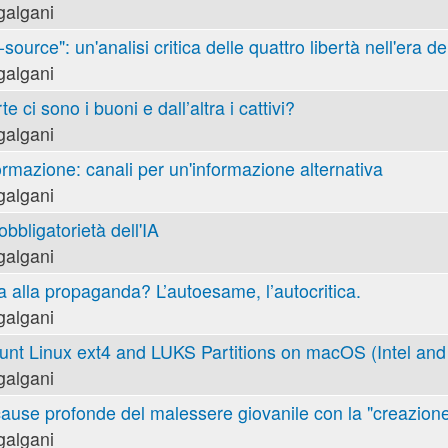
galgani
ource": un'analisi critica delle quattro libertà nell'era de
galgani
e ci sono i buoni e dall’altra i cattivi?
galgani
ormazione: canali per un'informazione alternativa
galgani
obbligatorietà dell'IA
galgani
va alla propaganda? L’autoesame, l’autocritica.
galgani
nt Linux ext4 and LUKS Partitions on macOS (Intel and 
galgani
cause profonde del malessere giovanile con la "creazione
galgani