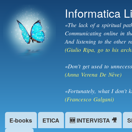
Informatica L
«The lack of a spiritual pat
Communicating online in the 
And listening to the other r
(Giulio Ripa, go to his arch
«Don't get used to unnecess
(Anna Verena De Nève)
«Fortunately, what I don't 
(Francesco Galgani)
E-books
ETICA
🆕 INTERVISTA 🎥
S
Main menu