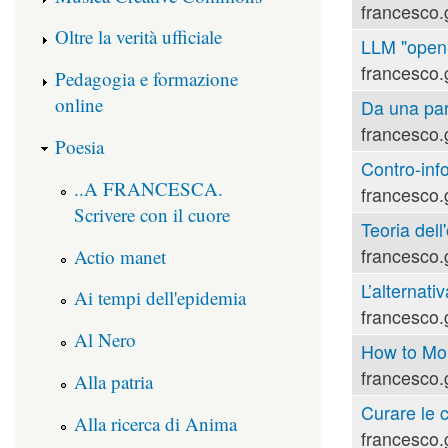
francesco.
Oltre la verità ufficiale
LLM "open-s
francesco.
Pedagogia e formazione
online
Da una part
francesco.
Poesia
Contro-inf
..A FRANCESCA.
francesco.
Scrivere con il cuore
Teoria dell'
francesco.
Actio manet
L’alternati
Ai tempi dell'epidemia
francesco.
Al Nero
How to Mou
francesco.
Alla patria
Curare le 
Alla ricerca di Anima
francesco.