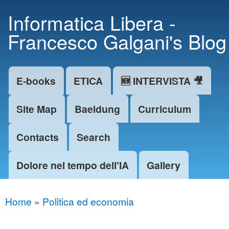
Skip to
Informatica Libera -
main
Francesco Galgani's Blog
content
E-books
ETICA
🆕 INTERVISTA 🎥
Main menu
Site Map
Baeldung
Curriculum
Contacts
Search
Dolore nel tempo dell'IA
Gallery
Home
»
Politica ed economia
You are here