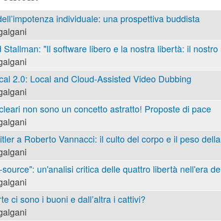
 dell’impotenza individuale: una prospettiva buddista
galgani
 Stallman: "Il software libero e la nostra libertà: il nostro
galgani
cal 2.0: Local and Cloud-Assisted Video Dubbing
galgani
cleari non sono un concetto astratto! Proposte di pace
galgani
tler a Roberto Vannacci: il culto del corpo e il peso della
galgani
ource": un'analisi critica delle quattro libertà nell'era de
galgani
e ci sono i buoni e dall’altra i cattivi?
galgani