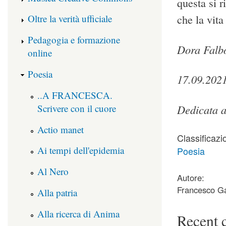
questa si r
che la vita
Oltre la verità ufficiale
Pedagogia e formazione
Dora Falb
online
Poesia
17.09.202
..A FRANCESCA.
Scrivere con il cuore
Dedicata al
Actio manet
Classificazi
Ai tempi dell'epidemia
Poesia
Al Nero
Autore:
Francesco Ga
Alla patria
Alla ricerca di Anima
Recent 