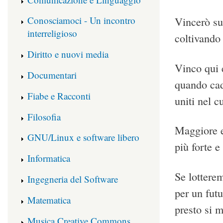
Conosciamoci - Un incontro
Vincerò su
interreligioso
coltivando
Diritto e nuovi media
Vinco qui e
Documentari
quando cadi
Fiabe e Racconti
uniti nel c
Filosofia
Maggiore e
GNU/Linux e software libero
più forte e
Informatica
Se lottere
Ingegneria del Software
per un fut
Matematica
presto si m
Musica Creative Commons