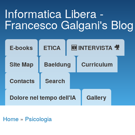
Skip to
Informatica Libera -
main
Francesco Galgani's Blog
content
E-books
ETICA
🆕 INTERVISTA 🎥
Main menu
Site Map
Baeldung
Curriculum
Contacts
Search
Dolore nel tempo dell'IA
Gallery
Home
»
Psicologia
You are here