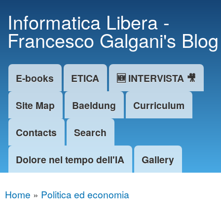
Skip to
Informatica Libera -
main
Francesco Galgani's Blog
content
E-books
ETICA
🆕 INTERVISTA 🎥
Main menu
Site Map
Baeldung
Curriculum
Contacts
Search
Dolore nel tempo dell'IA
Gallery
Home
»
Politica ed economia
You are here