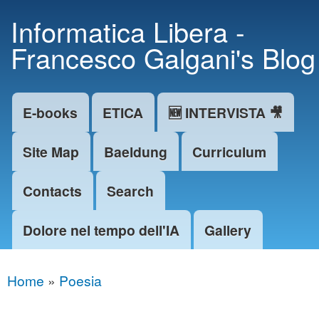
Skip to
Informatica Libera -
main
Francesco Galgani's Blog
content
E-books
ETICA
🆕 INTERVISTA 🎥
Main menu
Site Map
Baeldung
Curriculum
Contacts
Search
Dolore nel tempo dell'IA
Gallery
Home
»
Poesia
You are here