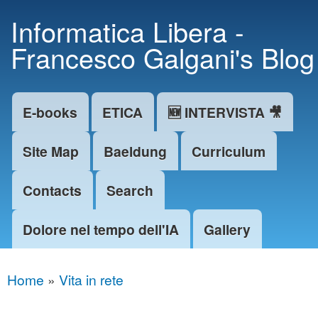
Skip to
Informatica Libera -
main
Francesco Galgani's Blog
content
E-books
ETICA
🆕 INTERVISTA 🎥
Main menu
Site Map
Baeldung
Curriculum
Contacts
Search
Dolore nel tempo dell'IA
Gallery
Home
»
Vita in rete
You are here