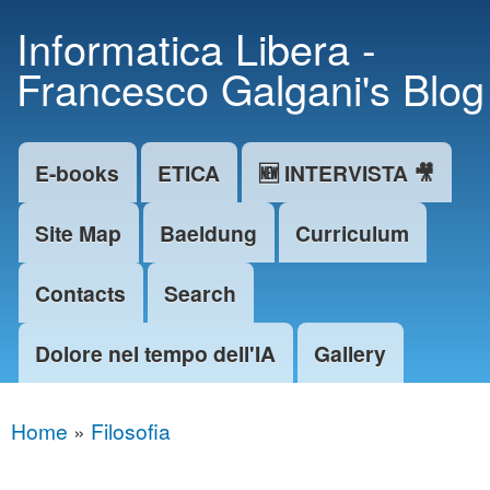
Skip to
Informatica Libera -
main
Francesco Galgani's Blog
content
E-books
ETICA
🆕 INTERVISTA 🎥
Main menu
Site Map
Baeldung
Curriculum
Contacts
Search
Dolore nel tempo dell'IA
Gallery
Home
»
Filosofia
You are here