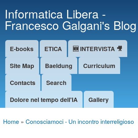
Skip to
Informatica Libera -
main
Francesco Galgani's Blog
content
E-books
ETICA
🆕 INTERVISTA 🎥
Main menu
Site Map
Baeldung
Curriculum
Contacts
Search
Dolore nel tempo dell'IA
Gallery
Home
»
Conosciamoci - Un incontro interreligioso
You are here