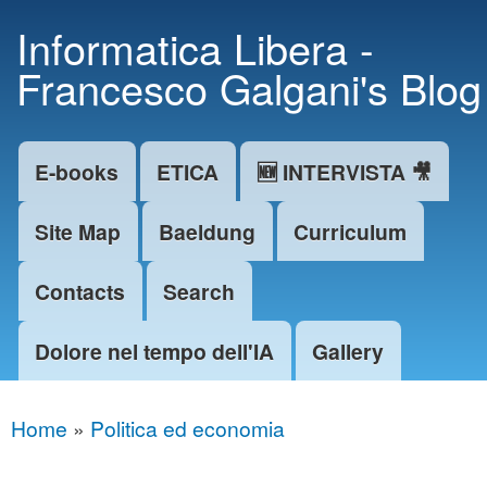
Skip to
Informatica Libera -
main
Francesco Galgani's Blog
content
E-books
ETICA
🆕 INTERVISTA 🎥
Main menu
Site Map
Baeldung
Curriculum
Contacts
Search
Dolore nel tempo dell'IA
Gallery
Home
»
Politica ed economia
You are here