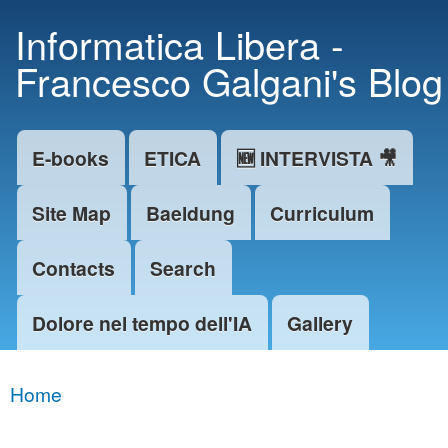
Skip to
Informatica Libera -
main
Francesco Galgani's Blog
content
E-books
ETICA
🆕 INTERVISTA 🎥
Main menu
Site Map
Baeldung
Curriculum
Contacts
Search
Dolore nel tempo dell'IA
Gallery
Home
You are here