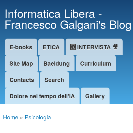
Skip to
Informatica Libera -
main
Francesco Galgani's Blog
content
E-books
ETICA
🆕 INTERVISTA 🎥
Main menu
Site Map
Baeldung
Curriculum
Contacts
Search
Dolore nel tempo dell'IA
Gallery
Home
»
Psicologia
You are here