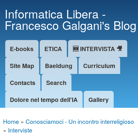
Skip to
Informatica Libera -
main
Francesco Galgani's Blog
content
E-books
ETICA
🆕 INTERVISTA 🎥
Main menu
Site Map
Baeldung
Curriculum
Contacts
Search
Dolore nel tempo dell'IA
Gallery
Home
»
Conosciamoci - Un incontro interreligioso
You are here
»
Interviste