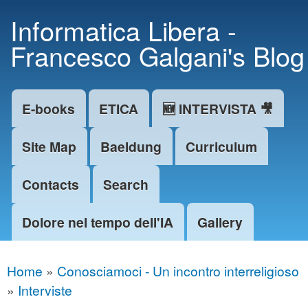
Skip to
Informatica Libera -
main
Francesco Galgani's Blog
content
E-books
ETICA
🆕 INTERVISTA 🎥
Main menu
Site Map
Baeldung
Curriculum
Contacts
Search
Dolore nel tempo dell'IA
Gallery
Home
»
Conosciamoci - Un incontro interreligioso
You are here
»
Interviste