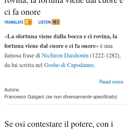
ci fa onore
La sfortuna viene dalla bocca e ci rovina, la
«
fortuna viene dal cuore e ci fa onore
» è una
famosa frase di
Nichiren Daishonin
(1222-1282),
da lui scritta nel
Gosho di Capodanno
.
about La sfortuna viene dalla bocca e ci rovina, la fortuna
Read more
viene dal cuore e ci fa onore
Autore:
Francesco Galgani
(se non diversamente specificato)
Se osi contestare il potere, con i