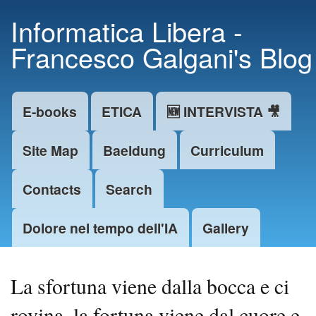
Skip to
Informatica Libera -
main
Francesco Galgani's Blog
content
E-books
ETICA
🆕 INTERVISTA 🎥
Main menu
Site Map
Baeldung
Curriculum
Contacts
Search
Dolore nel tempo dell'IA
Gallery
La sfortuna viene dalla bocca e ci
rovina, la fortuna viene dal cuore e