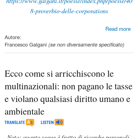
https://www.galgani.it/poesie/index.php/poesie/40
8-proverbio-delle-corporations
about Se osi contestare il potere, con i Black-Bloc te la
Read more
dovrai vedere!
Autore:
Francesco Galgani
(se non diversamente specificato)
Ecco come si arricchiscono le
multinazionali: non pagano le tasse
e violano qualsiasi diritto umano e
ambientale
Nota: quanto segue è frutto di ricerche personali,