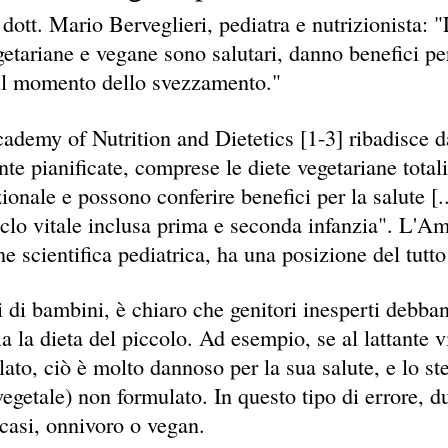
l dott. Mario Berveglieri, pediatra e nutrizionista
getariane e vegane sono salutari, danno benefici per 
l momento dello svezzamento."
cademy of Nutrition and Dietetics [1-3] ribadisce da
te pianificate, comprese le diete vegetariane total
zionale e possono conferire benefici per la salute [..
ciclo vitale inclusa prima e seconda infanzia". L'
e scientifica pediatrica, ha una posizione del tutto
 di bambini, è chiaro che genitori inesperti debban
ia la dieta del piccolo. Ad esempio, se al lattante 
lato, ciò è molto dannoso per la sua salute, e lo st
 vegetale) non formulato. In questo tipo di errore, 
 casi, onnivoro o vegan.