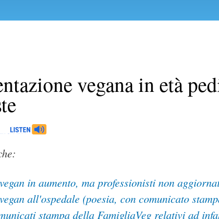
ntazione vegana in età ped
ste
che:
vegan in aumento, ma professionisti non aggiornat
vegan all'ospedale (poesia, con comunicato stampa
omunicati stampa della FamigliaVeg relativi ad inf