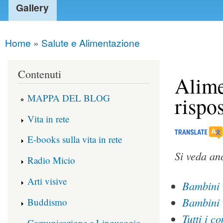
Gallery
Home
»
Salute e Alimentazione
You are here
Contenuti
Alime
MAPPA DEL BLOG
rispo
Vita in rete
E-books sulla vita in rete
Si veda an
Radio Micio
Arti visive
Bambini 
Bambini 
Buddismo
Tutti i c
Comunicazione e Linguaggio