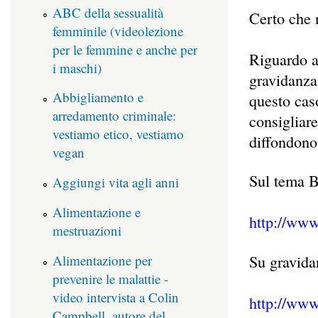
ABC della sessualità
Certo che n
femminile (videolezione
per le femmine e anche per
Riguardo al
i maschi)
gravidanza 
Abbigliamento e
questo caso
arredamento criminale:
consigliare
vestiamo etico, vestiamo
diffondono
vegan
Sul tema B1
Aggiungi vita agli anni
Alimentazione e
http://www
mestruazioni
Alimentazione per
Su gravidan
prevenire le malattie -
video intervista a Colin
http://www
Campbell, autore del