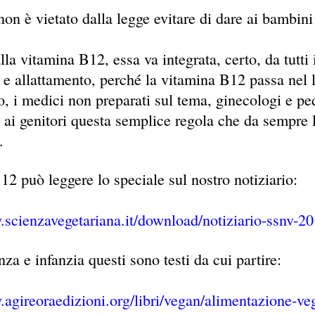
on è vietato dalla legge evitare di dare ai bambini
la vitamina B12, essa va integrata, certo, da tutti 
e allattamento, perché la vitamina B12 passa nel l
, i medici non preparati sul tema, ginecologi e ped
 ai genitori questa semplice regola che da sempre la
.
2 può leggere lo speciale sul nostro notiziario:
.scienzavegetariana.it/download/notiziario-ssnv-2
za e infanzia questi sono testi da cui partire:
.agireoraedizioni.org/libri/vegan/alimentazione-v