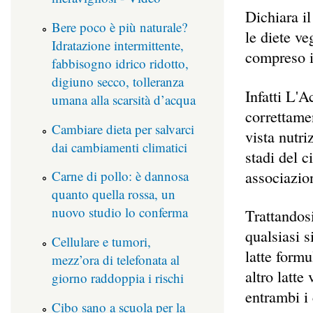
Dichiara i
Bere poco è più naturale?
le diete ve
Idratazione intermittente,
compreso i
fabbisogno idrico ridotto,
digiuno secco, tolleranza
Infatti L'A
umana alla scarsità d’acqua
correttamen
Cambiare dieta per salvarci
vista nutri
dai cambiamenti climatici
stadi del 
associazion
Carne di pollo: è dannosa
quanto quella rossa, un
nuovo studio lo conferma
Trattandosi
qualsiasi s
Cellulare e tumori,
latte formu
mezz’ora di telefonata al
altro latte
giorno raddoppia i rischi
entrambi i
Cibo sano a scuola per la