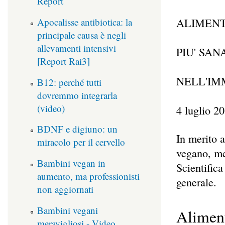
Report
Apocalisse antibiotica: la
ALIMENT
principale causa è negli
allevamenti intensivi
PIU' SA
[Report Rai3]
NELL'IM
B12: perché tutti
dovremmo integrarla
(video)
4 luglio 2
BDNF e digiuno: un
In merito a
miracolo per il cervello
vegano, me
Bambini vegan in
Scientific
aumento, ma professionisti
generale.
non aggiornati
Bambini vegani
Aliment
meravigliosi - Video