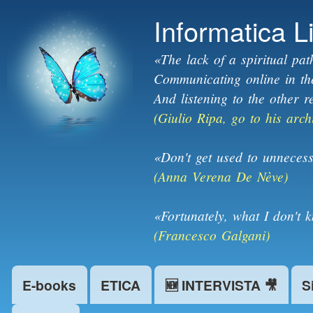
Informatica L
«The lack of a spiritual pat
Communicating online in the 
And listening to the other r
(Giulio Ripa, go to his arch
«Don't get used to unnecess
(Anna Verena De Nève)
«Fortunately, what I don't 
(Francesco Galgani)
E-books
ETICA
🆕 INTERVISTA 🎥
S
Main menu