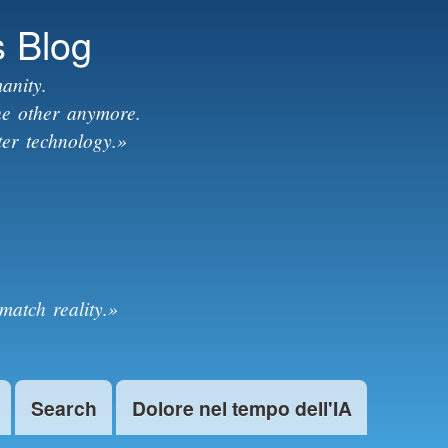
s Blog
anity.
the other anymore.
ter technology.»
match reality.»
Search
Dolore nel tempo dell'IA