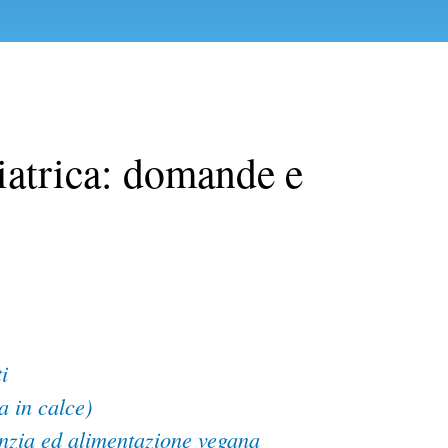
iatrica: domande e
i
 in calce)
anzia ed alimentazione vegana