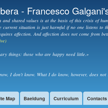
Skip to
ibera - Francesco Galgani'
main
content
h and shared values is at the basis of this crisis of hum
current situation is just harmful if no one listens to 
equires affection. And affection does not come from bet
ive)
ary things: those who are happy need little.»
know, I don't know. What I do know, however, does not 
ite Map
Baeldung
Curriculum
Contacts