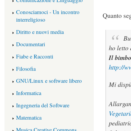
Conosciamoci - Un incontro
Quanto seg
interreligioso
Diritto e nuovi media
Bu
Documentari
ho letto
Fiabe e Racconti
Il bimbo
http://w
Filosofia
GNU/Linux e software libero
Mi dispi
Informatica
Allargan
Ingegneria del Software
Vegetar
Matematica
pediatri
Musica Creative Commons