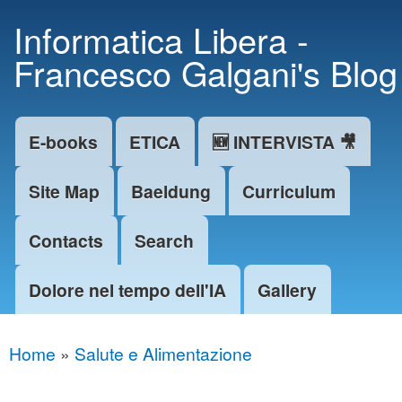
Skip to
Informatica Libera -
main
Francesco Galgani's Blog
content
E-books
ETICA
🆕 INTERVISTA 🎥
Main menu
Site Map
Baeldung
Curriculum
Contacts
Search
Dolore nel tempo dell'IA
Gallery
Home
»
Salute e Alimentazione
You are here