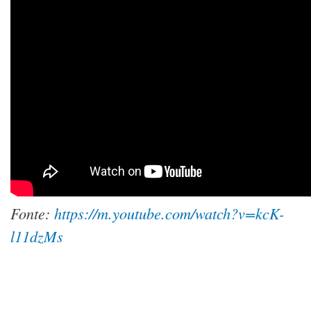
Fonte:
https://m.youtube.com/watch?v=kcK-
l11dzMs