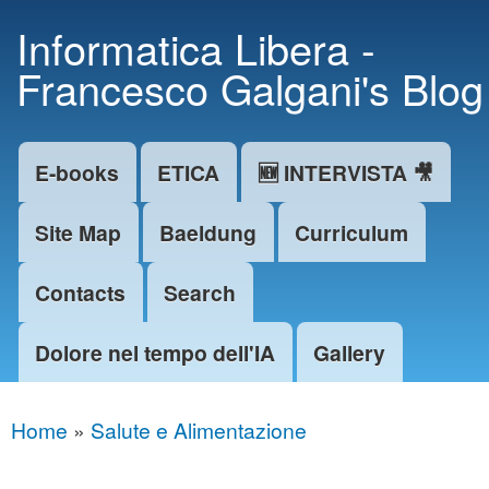
Skip to
Informatica Libera -
main
Francesco Galgani's Blog
content
E-books
ETICA
🆕 INTERVISTA 🎥
Main menu
Site Map
Baeldung
Curriculum
Contacts
Search
Dolore nel tempo dell'IA
Gallery
Home
»
Salute e Alimentazione
You are here