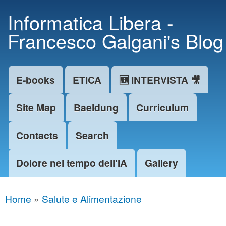
Skip to
Informatica Libera -
main
Francesco Galgani's Blog
content
E-books
ETICA
🆕 INTERVISTA 🎥
Main menu
Site Map
Baeldung
Curriculum
Contacts
Search
Dolore nel tempo dell'IA
Gallery
Home
»
Salute e Alimentazione
You are here