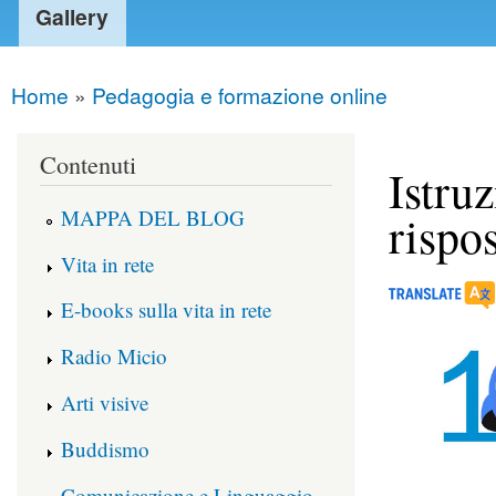
Gallery
Home
»
Pedagogia e formazione online
You are here
Contenuti
Istru
MAPPA DEL BLOG
rispos
Vita in rete
E-books sulla vita in rete
Radio Micio
Arti visive
Buddismo
Comunicazione e Linguaggio