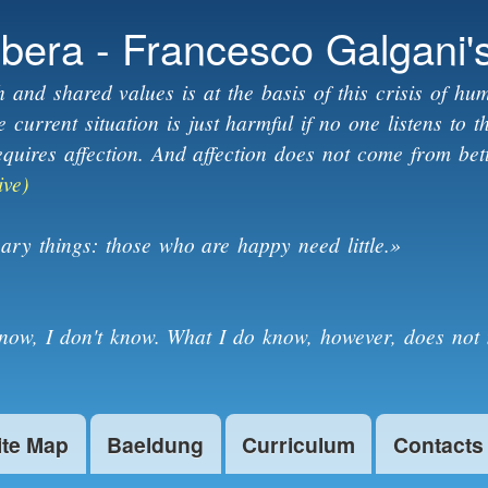
Skip to
ibera - Francesco Galgani'
main
content
h and shared values is at the basis of this crisis of hum
current situation is just harmful if no one listens to 
equires affection. And affection does not come from bet
ive)
ary things: those who are happy need little.»
know, I don't know. What I do know, however, does not 
ite Map
Baeldung
Curriculum
Contacts