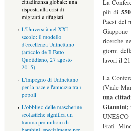
La Confere
cittadinanza globale: una
risposta alla crisi di
550
più di
migranti e rifugiati
Paesi del 
L'Università nel XXI
Giappone e
secolo: il modello
ricerche ne
d'eccellenza Uninettuno
giorni del
(articolo de Il Fatto
lavori il 21
Quotidiano, 27 agosto
2015)
La Confer
L'impegno di Uninettuno
(Viale Man
per la pace e l'amicizia tra i
popoli
una cittad
Giannini
;
L'obbligo delle mascherine
scolastiche significa un
UNESCO per
trauma per milioni di
Frati Mino
bambini, specialmente per