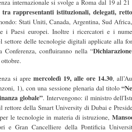
nza internazionale si svolge a Roma dal 19 al 21 
 tra rappresentanti istituzionali, delegati, rett
mondo: Stati Uniti, Canada, Argentina, Sud Africa
 i Paesi europei. Inoltre i ricercatori e i numer
l settore delle tecnologie digitali applicate alla 
Dichiarazion
la Conferenza, confluiranno nella “
 ottobre.
mercoledì 19, alle ore 14.30
enza si apre
, all’A
“Ne
zoni, 1), con una sessione plenaria dal titolo
inanza globale”
. Intervengono: il ministro dell'Is
 il rettore della Smart University di Dubai e Presid
Manso
 le tecnologie in materia di istruzione,
ri e Gran Cancelliere della Pontificia Univers