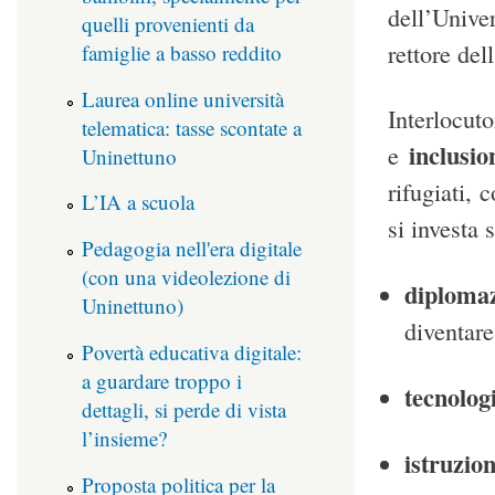
dell’Univ
quelli provenienti da
rettore del
famiglie a basso reddito
Laurea online università
Interlocuto
telematica: tasse scontate a
inclusio
e
Uninettuno
rifugiati, 
L’IA a scuola
si investa 
Pedagogia nell'era digitale
(con una videolezione di
diploma
Uninettuno)
diventare
Povertà educativa digitale:
a guardare troppo i
tecnologi
dettagli, si perde di vista
l’insieme?
istruzion
Proposta politica per la