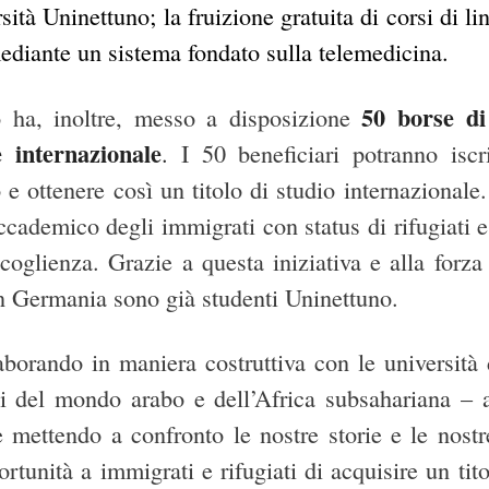
sità Uninettuno; la fruizione gratuita di corsi di li
mediante un sistema fondato sulla telemedicina.
50 borse di 
o ha, inoltre, messo a disposizione
e internazionale
.
I 50 beneficiari potranno isc
e ottenere così un titolo di studio internazionale.
ccademico degli immigrati con status di
rifugiati
e
oglienza. Grazie a questa iniziativa e alla forza d
n Germania sono già studenti Uninettuno.
aborando in maniera costruttiva con le università
i del mondo arabo e dell’Africa subsahariana – 
 mettendo a confronto le nostre storie e le nostr
rtunità a immigrati e rifugiati di acquisire un titol