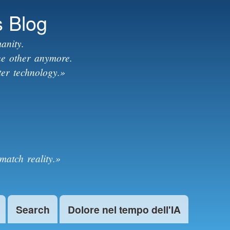
s Blog
anity.
the other anymore.
ter technology.»
match reality.»
Search
Dolore nel tempo dell'IA