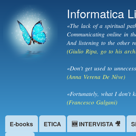
Informatica L
«The lack of a spiritual pat
Communicating online in the 
And listening to the other r
(Giulio Ripa, go to his arch
«Don't get used to unnecess
(Anna Verena De Nève)
«Fortunately, what I don't 
(Francesco Galgani)
E-books
ETICA
🆕 INTERVISTA 🎥
S
Main menu