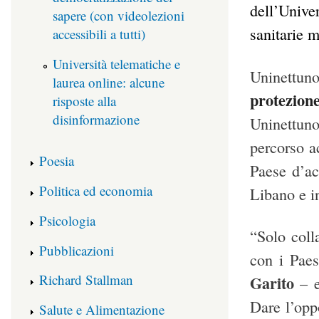
dell’Univer
sapere (con videolezioni
sanitarie 
accessibili a tutti)
Università telematiche e
Uninettun
laurea online: alcune
protezion
risposte alla
disinformazione
Uninettuno 
percorso a
Poesia
Paese d’acc
Politica ed economia
Libano e i
Psicologia
“
Solo coll
Pubblicazioni
con i Paes
Richard Stallman
Garito
– e
Dare l’oppo
Salute e Alimentazione