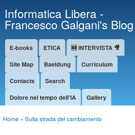
Skip to
Informatica Libera -
main
Francesco Galgani's Blog
content
E-books
ETICA
🆕 INTERVISTA 🎥
Main menu
Site Map
Baeldung
Curriculum
Contacts
Search
Dolore nel tempo dell'IA
Gallery
Home
»
Sulla strada del cambiamento
You are here