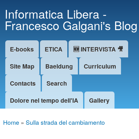
Skip to
Informatica Libera -
main
Francesco Galgani's Blog
content
E-books
ETICA
🆕 INTERVISTA 🎥
Main menu
Site Map
Baeldung
Curriculum
Contacts
Search
Dolore nel tempo dell'IA
Gallery
Home
»
Sulla strada del cambiamento
You are here