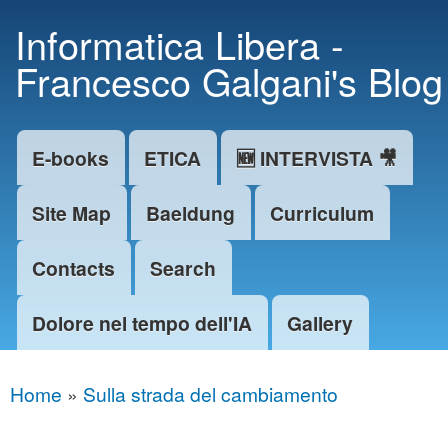
Skip to
Informatica Libera -
main
Francesco Galgani's Blog
content
E-books
ETICA
🆕 INTERVISTA 🎥
Main menu
Site Map
Baeldung
Curriculum
Contacts
Search
Dolore nel tempo dell'IA
Gallery
Home
»
Sulla strada del cambiamento
You are here