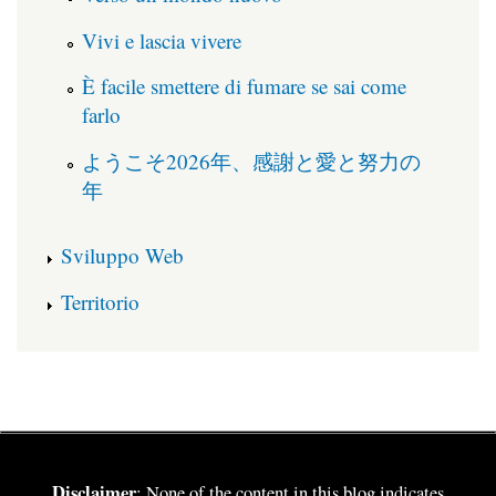
Vivi e lascia vivere
È facile smettere di fumare se sai come
farlo
ようこそ2026年、感謝と愛と努力の
年
Sviluppo Web
Territorio
Disclaimer
: None of the content in this blog indicates