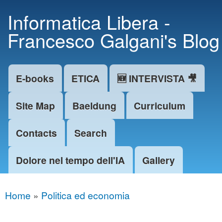
Skip to
Informatica Libera -
main
Francesco Galgani's Blog
content
E-books
ETICA
🆕 INTERVISTA 🎥
Main menu
Site Map
Baeldung
Curriculum
Contacts
Search
Dolore nel tempo dell'IA
Gallery
Home
»
Politica ed economia
You are here