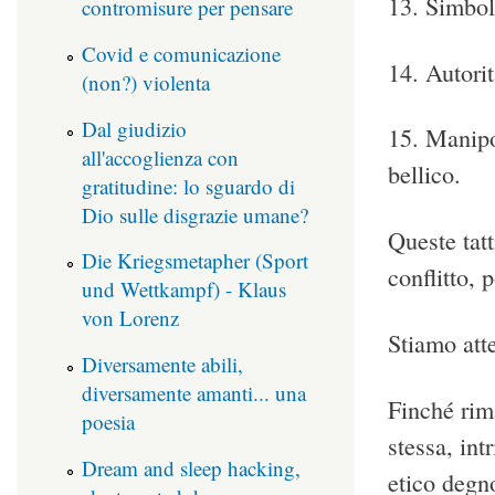
13. Simboli
contromisure per pensare
Covid e comunicazione
14. Autorit
(non?) violenta
Dal giudizio
15. Manipol
all'accoglienza con
bellico.
gratitudine: lo sguardo di
Dio sulle disgrazie umane?
Queste tat
Die Kriegsmetapher (Sport
conflitto, 
und Wettkampf) - Klaus
von Lorenz
Stiamo att
Diversamente abili,
diversamente amanti... una
Finché rim
poesia
stessa, int
Dream and sleep hacking,
etico degno