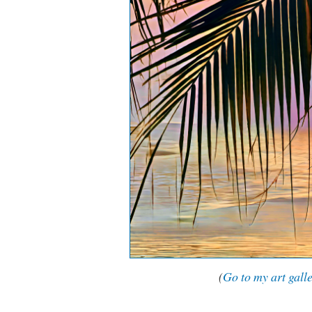
(
Go to my art gall