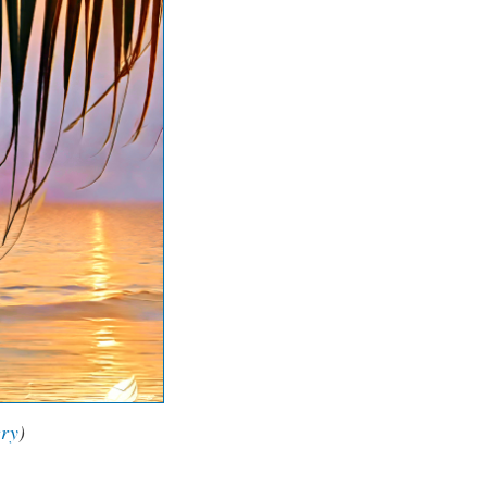
ery
)