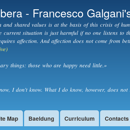
Skip to
ibera - Francesco Galgani'
main
content
h and shared values is at the basis of this crisis of hum
current situation is just harmful if no one listens to 
equires affection. And affection does not come from bet
ive)
ary things: those who are happy need little.»
know, I don't know. What I do know, however, does not 
ite Map
Baeldung
Curriculum
Contacts