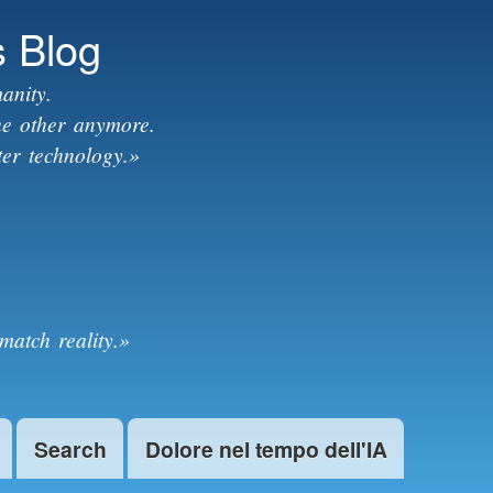
s Blog
anity.
the other anymore.
ter technology.»
match reality.»
Search
Dolore nel tempo dell'IA