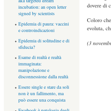
aka targeted dream
dovere di c
incubation: an open letter
signed by scientists
Coloro che
Epidemia di paura: vaccini
evoluta, c
e controindicazioni
Epidemia di solitudine e di
(3 novemb
sfiducia?
Esame di realtà e realtà
immaginata:
manipolazione e
disconnessione dalla realtà
Essere single e stare da soli
non è un fallimento, ma
può essere una conquista
Facebook è patologia degli