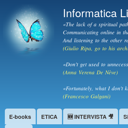
Informatica L
«The lack of a spiritual pat
Communicating online in the 
And listening to the other r
(Giulio Ripa, go to his arch
«Don't get used to unnecess
(Anna Verena De Nève)
«Fortunately, what I don't 
(Francesco Galgani)
E-books
ETICA
🆕 INTERVISTA 🎥
S
Main menu