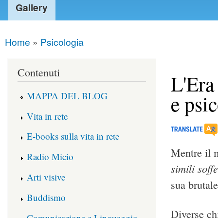
Gallery
Home
»
Psicologia
You are here
Contenuti
L'Era
MAPPA DEL BLOG
e psic
Vita in rete
E-books sulla vita in rete
Mentre il 
Radio Micio
simili soff
Arti visive
sua brutale
Buddismo
Diverse ch
Comunicazione e Linguaggio