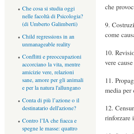
che provoc
Che cosa si studia oggi
nelle facoltà di Psicologia?
(di Umberto Galimberti)
9. Costruz
come causa
Child regressions in an
unmanageable reality
10. Revisio
Conflitti e preoccupazioni
vere cause 
accorciano la vita, mentre
amicizie vere, relazioni
11. Propag
sane, amore per gli animali
e per la natura l'allungano
media per e
Conta di più l’azione o il
12. Censura
destinatario dell'azione?
rinforzare 
Contro l’IA che fiacca e
spegne le masse: quattro