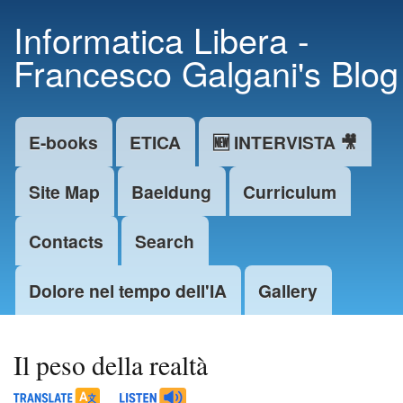
Skip to
Informatica Libera -
main
Francesco Galgani's Blog
content
E-books
ETICA
🆕 INTERVISTA 🎥
Main menu
Site Map
Baeldung
Curriculum
Contacts
Search
Dolore nel tempo dell'IA
Gallery
Il peso della realtà