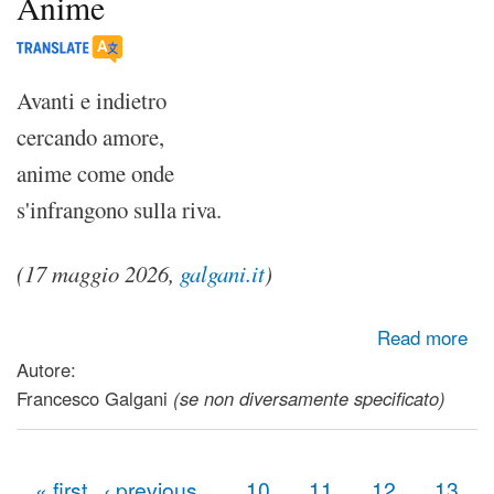
Anime
Avanti e indietro
cercando amore,
anime come onde
s'infrangono sulla riva.
(17 maggio 2026,
galgani.it
)
about Anime
Read more
Autore:
Francesco Galgani
(se non diversamente specificato)
« first
‹ previous
…
10
11
12
13