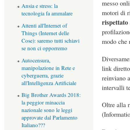
messo onlin
Ansia e stress: la
motori di 
tecnologia fa ammalare
rispettato
Attenti all'Internet of
profilazion
Things (Internet delle
Cose): saremo tutti schiavi
modo che ne
se non ci opporremo
Diversament
Autocensura,
link dirett
manipolazione in Rete e
cyberguerra, grazie
reinviano a
all'Intelligenza Artificiale
intervalli 
Big Brother Awards 2018:
la peggior minaccia
Oltre alla 
nazionale sono le leggi
(Informatio
approvate dal Parlamento
Italiano???