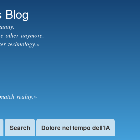
s Blog
anity.
the other anymore.
ter technology.»
match reality.»
Search
Dolore nel tempo dell'IA