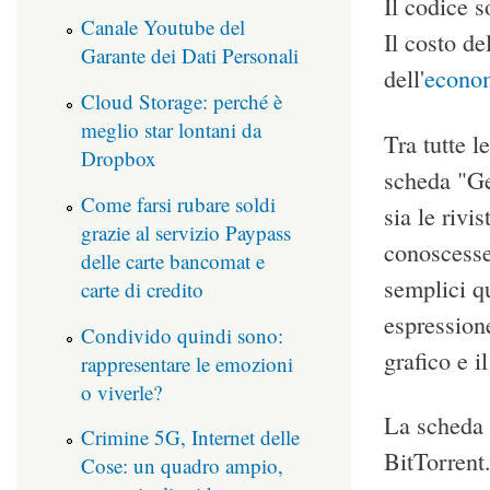
Il codice s
Canale Youtube del
Il costo de
Garante dei Dati Personali
dell'
econom
Cloud Storage: perché è
meglio star lontani da
Tra tutte l
Dropbox
scheda "Ge
Come farsi rubare soldi
sia le rivi
grazie al servizio Paypass
conoscesse
delle carte bancomat e
semplici qu
carte di credito
espression
Condivido quindi sono:
grafico e i
rappresentare le emozioni
o viverle?
La scheda 
Crimine 5G, Internet delle
BitTorrent
Cose: un quadro ampio,