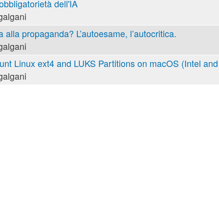
obbligatorietà dell'IA
galgani
va alla propaganda? L’autoesame, l’autocritica.
galgani
nt Linux ext4 and LUKS Partitions on macOS (Intel and 
galgani