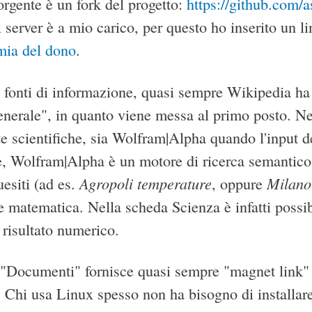
orgente è un fork del progetto:
https://github.com/
l server è a mio carico, per questo ho inserito un l
ia del dono
.
e fonti di informazione, quasi sempre Wikipedia ha 
nerale", in quanto viene messa al primo posto. Ne
ste scientifiche, sia Wolfram|Alpha quando l'input de
, Wolfram|Alpha è un motore di ricerca semantico (
Agropoli temperature
Milano
esiti (ad es.
, oppure
e matematica. Nella scheda Scienza è infatti possib
l risultato numerico.
"Documenti" fornisce quasi sempre "magnet link" pe
. Chi usa Linux spesso non ha bisogno di installar