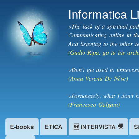
Informatica L
«The lack of a spiritual pat
Communicating online in the 
And listening to the other r
(Giulio Ripa, go to his arch
«Don't get used to unnecess
(Anna Verena De Nève)
«Fortunately, what I don't 
(Francesco Galgani)
E-books
ETICA
🆕 INTERVISTA 🎥
S
Main menu