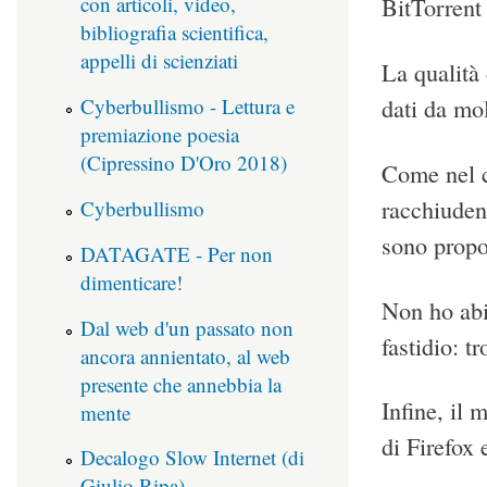
con articoli, video,
BitTorrent 
bibliografia scientifica,
appelli di scienziati
La qualità 
dati da mol
Cyberbullismo - Lettura e
premiazione poesia
(Cipressino D'Oro 2018)
Come nel c
racchiudend
Cyberbullismo
sono propos
DATAGATE - Per non
dimenticare!
Non ho abi
Dal web d'un passato non
fastidio: t
ancora annientato, al web
presente che annebbia la
Infine, il 
mente
di Firefox
Decalogo Slow Internet (di
Giulio Ripa)