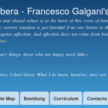
Skip to
ibera - Francesco Galgani'
main
content
h and shared values is at the basis of this crisis of hum
current situation is just harmful if no one listens to 
equires affection. And affection does not come from bet
ive)
ary things: those who are happy need little.»
know, I don't know. What I do know, however, does not 
ite Map
Baeldung
Curriculum
Contacts