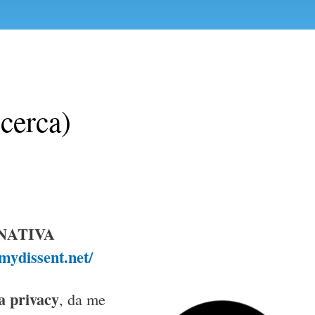
icerca)
NATIVA
.mydissent.net/
la privacy
, da me