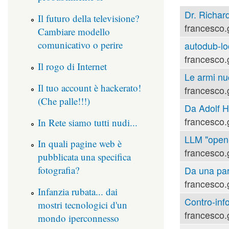
Dr. Richard
Il futuro della televisione?
francesco.
Cambiare modello
comunicativo o perire
autodub-lo
francesco.
Il rogo di Internet
Le armi nu
Il tuo account è hackerato!
francesco.
(Che palle!!!)
Da Adolf Hi
francesco.
In Rete siamo tutti nudi...
LLM "open-s
In quali pagine web è
francesco.
pubblicata una specifica
fotografia?
Da una part
francesco.
Infanzia rubata... dai
Contro-inf
mostri tecnologici d'un
francesco.
mondo iperconnesso