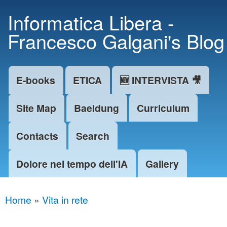
Skip to
Informatica Libera -
main
Francesco Galgani's Blog
content
E-books
ETICA
🆕 INTERVISTA 🎥
Main menu
Site Map
Baeldung
Curriculum
Contacts
Search
Dolore nel tempo dell'IA
Gallery
Home
»
Vita in rete
You are here