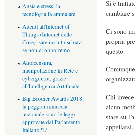
Si è tratta
Ansia e stress: la
cambiare s
tecnologia fa ammalare
Attenti all'Internet of
Ci sono mol
Things (Internet delle
propria pre
Cose): saremo tutti schiavi
se non ci opporremo
questo.
Autocensura,
Comunque m
manipolazione in Rete e
cyberguerra, grazie
organizzat
all'Intelligenza Artificiale
Chi invece 
Big Brother Awards 2018:
alcun motiv
la peggior minaccia
nazionale sono le leggi
stare su Fa
approvate dal Parlamento
appellarsi
Italiano???