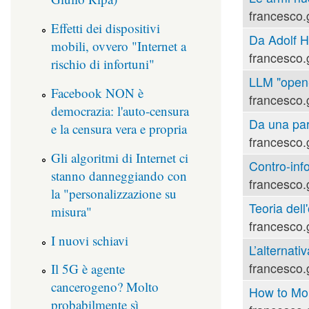
francesco.
Effetti dei dispositivi
Da Adolf Hi
mobili, ovvero "Internet a
francesco.
rischio di infortuni"
LLM "open-s
Facebook NON è
francesco.
democrazia: l'auto-censura
Da una part
e la censura vera e propria
francesco.
Gli algoritmi di Internet ci
Contro-inf
stanno danneggiando con
francesco.
la "personalizzazione su
Teoria dell'
misura"
francesco.
I nuovi schiavi
L’alternati
francesco.
Il 5G è agente
cancerogeno? Molto
How to Mou
probabilmente sì