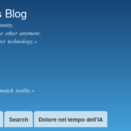
s Blog
anity.
the other anymore.
ter technology.»
match reality.»
Search
Dolore nel tempo dell'IA