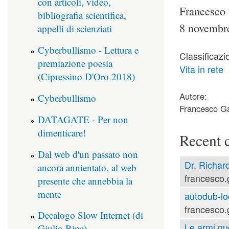
con articoli, video,
Francesco 
bibliografia scientifica,
8 novembr
appelli di scienziati
Cyberbullismo - Lettura e
Classificazi
premiazione poesia
Vita in rete
(Cipressino D'Oro 2018)
Autore:
Cyberbullismo
Francesco Ga
DATAGATE - Per non
dimenticare!
Recent 
Dal web d'un passato non
Dr. Richard
ancora annientato, al web
francesco.
presente che annebbia la
mente
autodub-lo
francesco.
Decalogo Slow Internet (di
Le armi nu
Giulio Ripa)