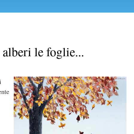
lberi le foglie...
i
ente