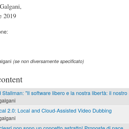
Galgani,
e 2019
one:
lgani
(se non diversamente specificato)
content
 Stallman: "Il software libero e la nostra libertà: il nostro
galgani
cal 2.0: Local and Cloud-Assisted Video Dubbing
galgani
cleari non sono un concetto astratto! Proposte di pace