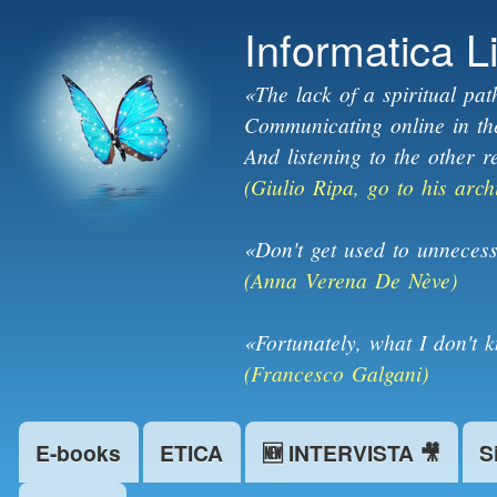
Informatica L
«The lack of a spiritual pat
Communicating online in the 
And listening to the other r
(Giulio Ripa, go to his arch
«Don't get used to unnecess
(Anna Verena De Nève)
«Fortunately, what I don't 
(Francesco Galgani)
E-books
ETICA
🆕 INTERVISTA 🎥
S
Main menu