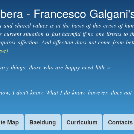
Skip to
ibera - Francesco Galgani'
main
content
h and shared values is at the basis of this crisis of hum
current situation is just harmful if no one listens to 
equires affection. And affection does not come from bet
ive)
ary things: those who are happy need little.»
know, I don't know. What I do know, however, does not 
ite Map
Baeldung
Curriculum
Contacts