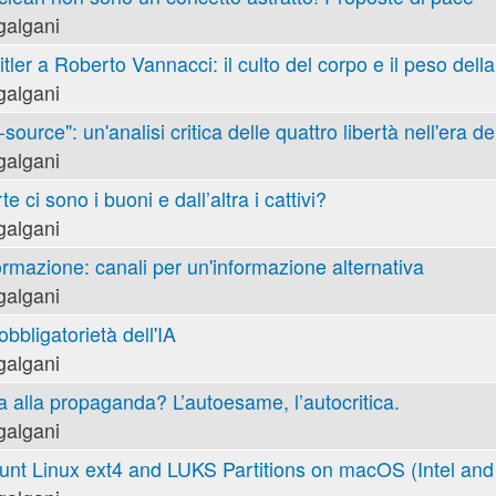
galgani
tler a Roberto Vannacci: il culto del corpo e il peso della
galgani
ource": un'analisi critica delle quattro libertà nell'era de
galgani
e ci sono i buoni e dall’altra i cattivi?
galgani
ormazione: canali per un'informazione alternativa
galgani
obbligatorietà dell'IA
galgani
va alla propaganda? L’autoesame, l’autocritica.
galgani
nt Linux ext4 and LUKS Partitions on macOS (Intel and 