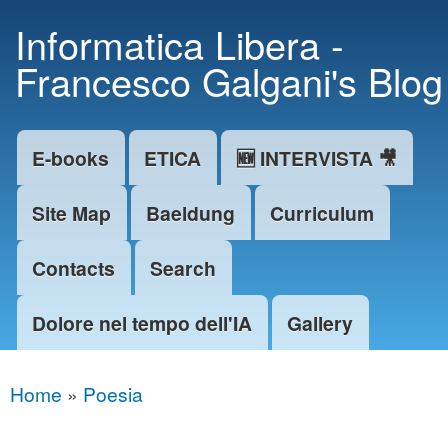
Skip to
Informatica Libera -
main
Francesco Galgani's Blog
content
E-books
ETICA
🆕 INTERVISTA 🎥
Main menu
Site Map
Baeldung
Curriculum
Contacts
Search
Dolore nel tempo dell'IA
Gallery
Home
»
Poesia
You are here