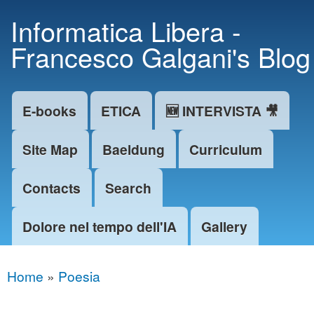
Skip to
Informatica Libera -
main
Francesco Galgani's Blog
content
E-books
ETICA
🆕 INTERVISTA 🎥
Main menu
Site Map
Baeldung
Curriculum
Contacts
Search
Dolore nel tempo dell'IA
Gallery
Home
»
Poesia
You are here