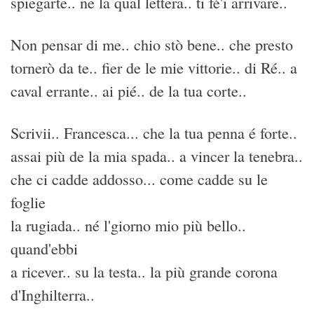
spiegarte.. ne la qual lettera.. ti fé'i arrivare..
Non pensar di me.. chio stò bene.. che presto
tornerò da te.. fier de le mie vittorie.. di Ré.. a
caval errante.. ai pié.. de la tua corte..
Scrivii.. Francesca... che la tua penna é forte..
assai più de la mia spada.. a vincer la tenebra..
che ci cadde addosso... come cadde su le
foglie
la rugiada.. né l'giorno mio più bello..
quand'ebbi
a ricever.. su la testa.. la più grande corona
d'Inghilterra..