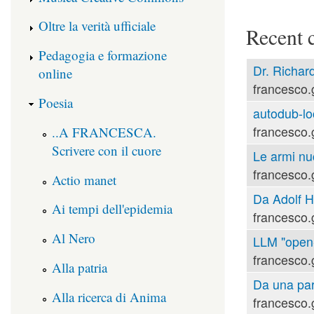
Oltre la verità ufficiale
Recent 
Pedagogia e formazione
Dr. Richard
online
francesco.
Poesia
autodub-lo
francesco.
..A FRANCESCA.
Scrivere con il cuore
Le armi nu
francesco.
Actio manet
Da Adolf Hi
Ai tempi dell'epidemia
francesco.
Al Nero
LLM "open-s
francesco.
Alla patria
Da una part
Alla ricerca di Anima
francesco.