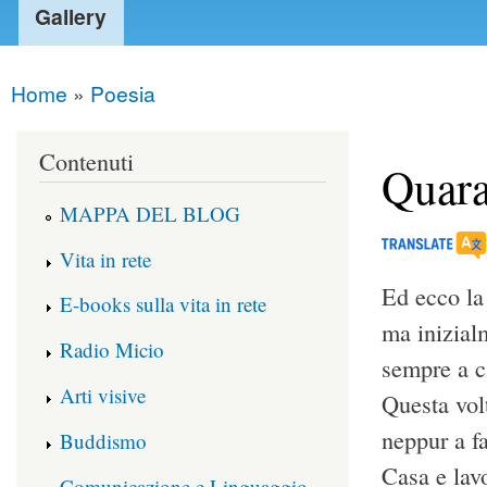
Gallery
Home
»
Poesia
You are here
Contenuti
Quara
MAPPA DEL BLOG
Vita in rete
Ed ecco la
E-books sulla vita in rete
ma inizial
Radio Micio
sempre a c
Arti visive
Questa vol
neppur a f
Buddismo
Casa e lavo
Comunicazione e Linguaggio