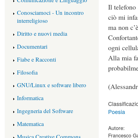
Il telefon
Conosciamoci - Un incontro
ciò mi infa
interreligioso
ma non c’è
Diritto e nuovi media
Confortant
Documentari
ogni cellul
Alla mia fa
Fiabe e Racconti
probabilme
Filosofia
GNU/Linux e software libero
(Alessandr
Informatica
Classificazi
Ingegneria del Software
Poesia
Matematica
Autore:
Francesco Ga
Musica Creative Commons