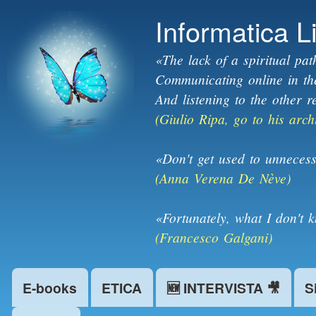
Informatica L
«The lack of a spiritual pat
Communicating online in the 
And listening to the other r
(Giulio Ripa, go to his arch
«Don't get used to unnecess
(Anna Verena De Nève)
«Fortunately, what I don't 
(Francesco Galgani)
E-books
ETICA
🆕 INTERVISTA 🎥
S
Main menu