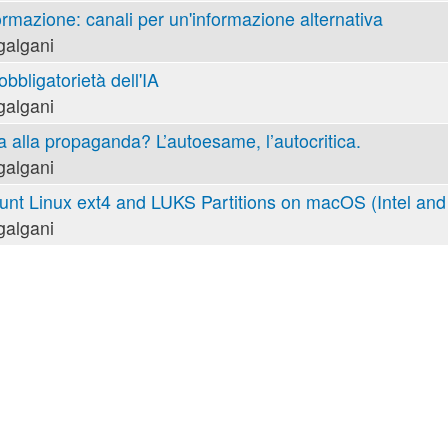
ormazione: canali per un'informazione alternativa
galgani
obbligatorietà dell'IA
galgani
va alla propaganda? L’autoesame, l’autocritica.
galgani
nt Linux ext4 and LUKS Partitions on macOS (Intel and 
galgani