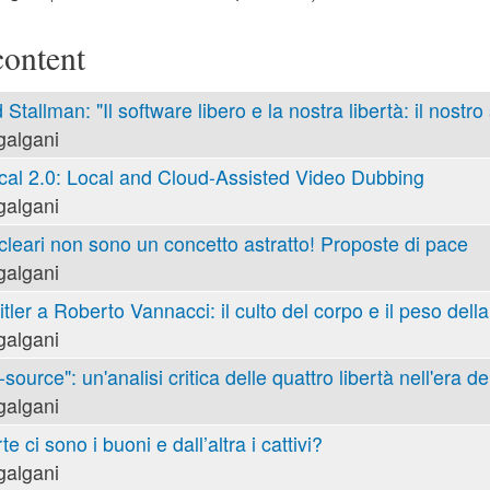
content
 Stallman: "Il software libero e la nostra libertà: il nostro
galgani
cal 2.0: Local and Cloud-Assisted Video Dubbing
galgani
cleari non sono un concetto astratto! Proposte di pace
galgani
tler a Roberto Vannacci: il culto del corpo e il peso della
galgani
ource": un'analisi critica delle quattro libertà nell'era de
galgani
e ci sono i buoni e dall’altra i cattivi?
galgani