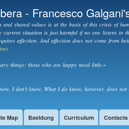
Skip to
ibera - Francesco Galgani'
main
content
h and shared values is at the basis of this crisis of hum
current situation is just harmful if no one listens to 
equires affection. And affection does not come from bet
ive)
ary things: those who are happy need little.»
know, I don't know. What I do know, however, does not 
ite Map
Baeldung
Curriculum
Contacts