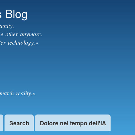
s Blog
anity.
the other anymore.
ter technology.»
match reality.»
Search
Dolore nel tempo dell'IA