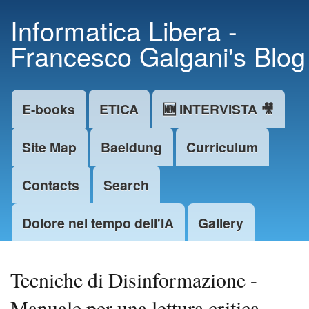
Skip to
Informatica Libera -
main
Francesco Galgani's Blog
content
E-books
ETICA
🆕 INTERVISTA 🎥
Main menu
Site Map
Baeldung
Curriculum
Contacts
Search
Dolore nel tempo dell'IA
Gallery
Tecniche di Disinformazione -
Manuale per una lettura critica