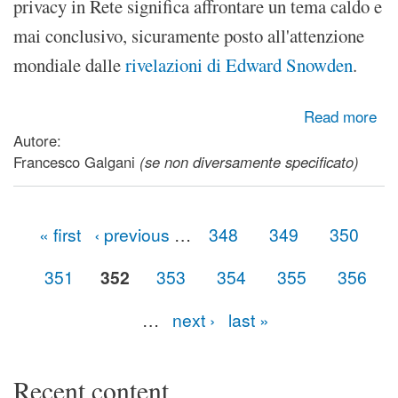
privacy in Rete significa affrontare un tema caldo e
mai conclusivo, sicuramente posto all'attenzione
mondiale dalle
rivelazioni di Edward Snowden
.
about Privacy in Rete: concetti di base per iniziare a
Read more
comprenderla
Autore:
Francesco Galgani
(se non diversamente specificato)
« first
‹ previous
…
348
349
350
Pages
351
352
353
354
355
356
…
next ›
last »
Recent content