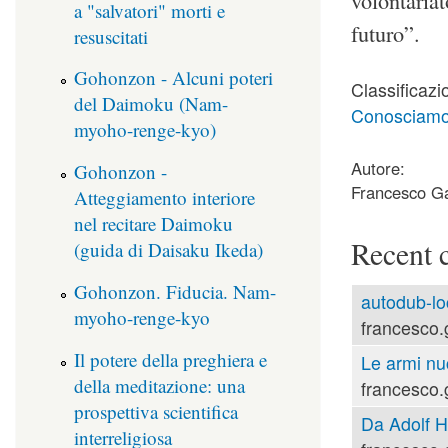
volontariat
a "salvatori" morti e
futuro”.
resuscitati
Gohonzon - Alcuni poteri
Classificazi
del Daimoku (Nam-
Conosciamoci
myoho-renge-kyo)
Autore:
Gohonzon -
Francesco Ga
Atteggiamento interiore
nel recitare Daimoku
Recent 
(guida di Daisaku Ikeda)
Gohonzon. Fiducia. Nam-
autodub-lo
myoho-renge-kyo
francesco.
Il potere della preghiera e
Le armi nu
della meditazione: una
francesco.
prospettiva scientifica
Da Adolf Hi
interreligiosa