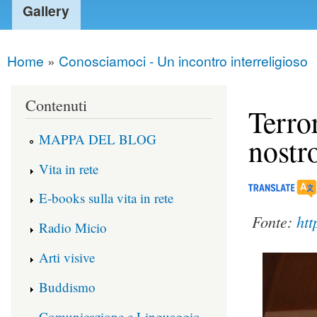
Gallery
Home
»
Conosciamoci - Un incontro interreligioso
You are here
Contenuti
Terro
MAPPA DEL BLOG
nostr
Vita in rete
E-books sulla vita in rete
Fonte:
htt
Radio Micio
Arti visive
Buddismo
Comunicazione e Linguaggio