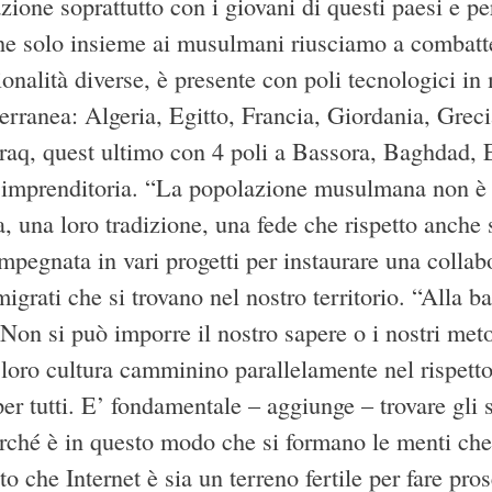
zione soprattutto con i giovani di questi paesi e 
he solo insieme ai musulmani riusciamo a combatte
onalità diverse, è presente con poli tecnologici in 
rranea: Algeria, Egitto, Francia, Giordania, Grecia
Iraq, quest ultimo con 4 poli a Bassora, Baghdad, 
l’imprenditoria. “La popolazione musulmana non è 
a, una loro tradizione, una fede che rispetto anche
pegnata in vari progetti per instaurare una collab
igrati che si trovano nel nostro territorio. “Alla b
Non si può imporre il nostro sapere o i nostri meto
a loro cultura camminino parallelamente nel rispet
er tutti. E’ fondamentale – aggiunge – trovare gli s
rché è in questo modo che si formano le menti che c
o che Internet è sia un terreno fertile per fare pro