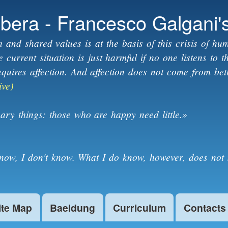
Skip to
ibera - Francesco Galgani'
main
content
h and shared values is at the basis of this crisis of hum
current situation is just harmful if no one listens to 
equires affection. And affection does not come from bet
ive)
ary things: those who are happy need little.»
know, I don't know. What I do know, however, does not 
ite Map
Baeldung
Curriculum
Contacts