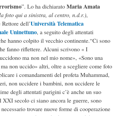
errorismo
Maria Amata
”. Lo ha dichiarato
la foto qui a sinistra, al centro, n.d.r.)
,
Università Telematica
 Rettore dell’
nale Uninettuno
, a seguito degli attentati
 che hanno colpito il vecchio continente.“Ci sono
e fanno riflettere. Alcuni scrivono « I
uccidono ma non nel mio nome», «Sono una
a non uccido» altri, oltre a scegliere come foto
ubblicare i comandamenti del profeta Muhammad,
eri, non uccidere i bambini, non uccidere le
ime degli attentati parigini c’è anche un suo
l XXI secolo ci siano ancora le guerre, sono
 è necessario trovare nuove forme di cooperazione