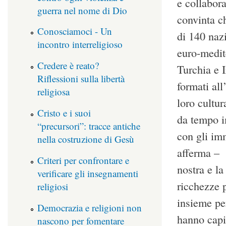
e collabora
guerra nel nome di Dio
convinta c
Conosciamoci - Un
di 140 nazi
incontro interreligioso
euro-medite
Credere è reato?
Turchia e 
Riflessioni sulla libertà
formati al
religiosa
loro cultur
Cristo e i suoi
da tempo im
“precursori”: tracce antiche
con gli imm
nella costruzione di Gesù
afferma – 
Criteri per confrontare e
nostra e l
verificare gli insegnamenti
ricchezze p
religiosi
insieme pe
Democrazia e religioni non
hanno capit
nascono per fomentare