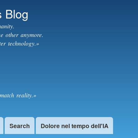
s Blog
anity.
the other anymore.
ter technology.»
match reality.»
Search
Dolore nel tempo dell'IA