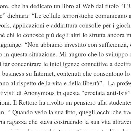
ttore, che ha dedicato un libro al Web dal titolo “L
” dichiara: “Le cellule terroristiche comunicano att
work, applicazioni e addirittura consolle per i gio
é chi lo conosce più degli altri lo sfrutta ancora 
aggiunge: “Non abbiamo investito con sufficienza, c
 in questa situazione. Mi auguro che lo sviluppo di
 far concentrare le intelligenze connettive a decifr
 business su Internet, contenuti che consentono lo 
ano al rispetto della vita e della libertà”. La prof
tivisti di Anonymous in questa “crociata anti-Isis” 
ni. Il Rettore ha rivolto un pensiero alla studente
an: “ Quando vedo la sua foto, quegli occhi che tra
na ragazza che stava costruendo la sua vita attrave