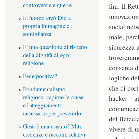
controversie e guerre
fini. Il Re
innovazione
E l'uomo creò Dio a
propria immagine e
social net
somiglianza
male, perch
sicurezza 
E' una questione di rispetto
della dignità di ogni
troveremmo
religione
consenta di
Fede positiva?
logiche del
che ci port
Fondamentalismo
religioso: capirne le cause
hacker – at
e l'atteggiamento
comunicazio
necessario per prevenirlo
del Batacl
Gesù è mai esistito? Miti,
vivere di u
credenze e racconti relativi