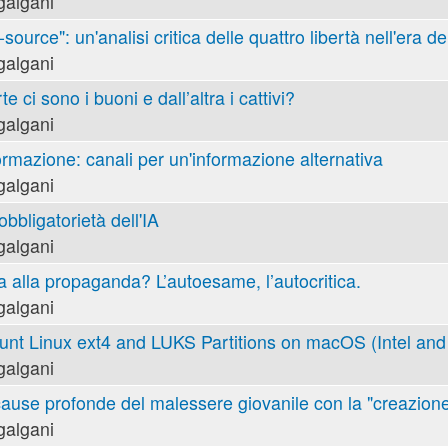
galgani
ource": un'analisi critica delle quattro libertà nell'era de
galgani
e ci sono i buoni e dall’altra i cattivi?
galgani
ormazione: canali per un'informazione alternativa
galgani
obbligatorietà dell'IA
galgani
va alla propaganda? L’autoesame, l’autocritica.
galgani
nt Linux ext4 and LUKS Partitions on macOS (Intel and 
galgani
cause profonde del malessere giovanile con la "creazione
galgani