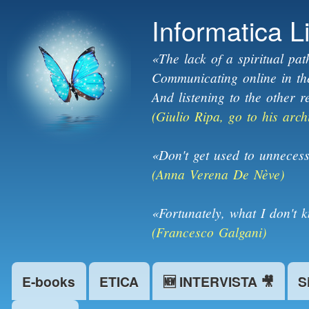
Informatica L
«The lack of a spiritual pat
Communicating online in the 
And listening to the other r
(Giulio Ripa, go to his arch
«Don't get used to unnecess
(Anna Verena De Nève)
«Fortunately, what I don't 
(Francesco Galgani)
E-books
ETICA
🆕 INTERVISTA 🎥
S
Main menu