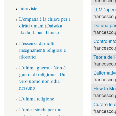
francesco.
Interviste
LLM "open-s
francesco.
L'empatia è la chiave per i
Da una part
diritti umani (Daisaku
francesco.
Ikeda, Japan Times)
Contro-inf
L'essenza di molti
francesco.
insegnamenti religiosi e
filosofici
Teoria dell'
francesco.
L'ultima guerra - Non è
L’alternati
guerra di religione - Un
francesco.
vero uomo non odia
nessuno
How to Mou
francesco.
L'ultima religione
Curare le 
L'unica strada per una
francesco.