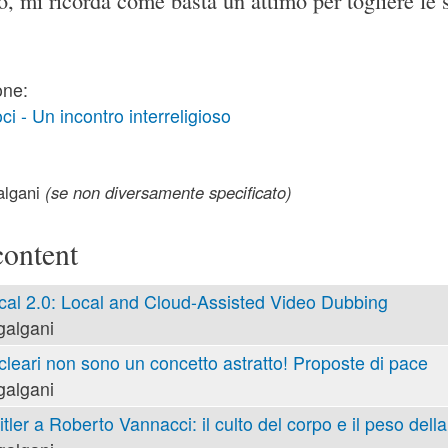
o, mi ricorda come basta un attimo per togliere le 
one:
 - Un incontro interreligioso
lgani
(se non diversamente specificato)
content
cal 2.0: Local and Cloud-Assisted Video Dubbing
galgani
cleari non sono un concetto astratto! Proposte di pace
galgani
tler a Roberto Vannacci: il culto del corpo e il peso della