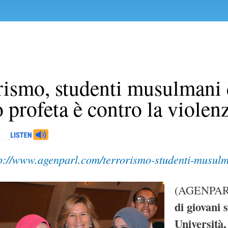
rismo, studenti musulmani 
o profeta è contro la violen
p://www.agenparl.com/terrorismo-studenti-musulma
(AGENPARL
di giovani 
Università,