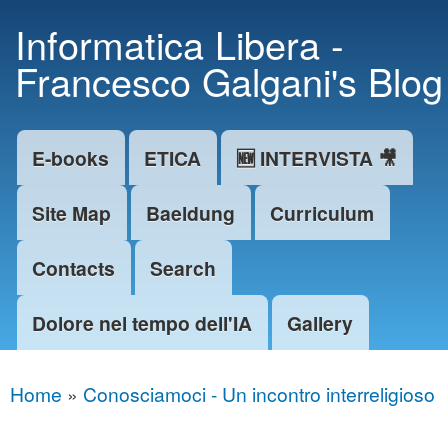
Skip to
Informatica Libera -
main
Francesco Galgani's Blog
content
E-books
ETICA
🆕 INTERVISTA 🎥
Main menu
Site Map
Baeldung
Curriculum
Contacts
Search
Dolore nel tempo dell'IA
Gallery
Home
»
Conosciamoci - Un incontro interreligioso
You are here