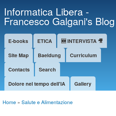
Skip to
Informatica Libera -
main
Francesco Galgani's Blog
content
E-books
ETICA
🆕 INTERVISTA 🎥
Main menu
Site Map
Baeldung
Curriculum
Contacts
Search
Dolore nel tempo dell'IA
Gallery
Home
»
Salute e Alimentazione
You are here