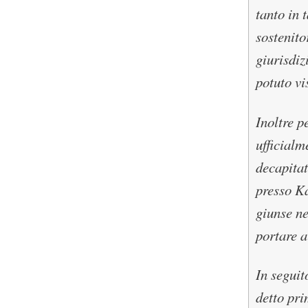
tanto in 
sostenito
giurisdiz
potuto vi
Inoltre p
ufficialm
decapitat
presso Ka
giunse ne
portare a
In seguit
detto pri