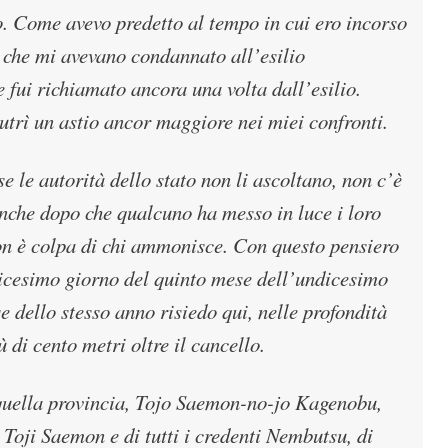
do. Come avevo predetto al tempo in cui ero incorso
e che mi avevano condannato all’esilio
e fui richiamato ancora una volta dall’esilio.
nutrì un astio ancor maggiore nei miei confronti.
e le autorità dello stato non li ascoltano, non c’è
 anche dopo che qualcuno ha messo in luce i loro
a non è colpa di chi ammonisce. Con questo pensiero
icesimo giorno del quinto mese dell’undicesimo
 dello stesso anno risiedo qui, nelle profondità
di cento metri oltre il cancello.
 quella provincia, Tojo Saemon-no-jo Kagenobu,
o Toji Saemon e di tutti i credenti Nembutsu, di