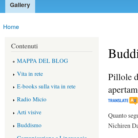
Gallery
Home
You are here
Contenuti
Budd
MAPPA DEL BLOG
Vita in rete
Pillole 
E-books sulla vita in rete
apertam
Radio Micio
Arti visive
Quanto segue
Buddismo
Nichiren Da
Comunicazione e Linguaggio