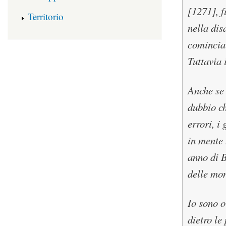
[1271], f
Territorio
nella dis
cominciar
Tuttavia 
Anche se 
dubbio ch
errori, i
in mente 
anno di B
delle mon
Io sono o
dietro le