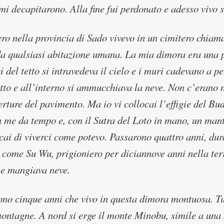
mi decapitarono. Alla fine fui perdonato e adesso vivo 
o nella provincia di Sado vivevo in un cimitero chiama
a qualsiasi abitazione umana. La mia dimora era una p
i del tetto si intravedeva il cielo e i muri cadevano a p
atto e all’interno si ammucchiava la neve. Non c’erano n
erture del pavimento. Ma io vi collocai l’effigie del B
 me da tempo e, con il Sutra del Loto in mano, un mante
rcai di viverci come potevo. Passarono quattro anni, du
 come Su Wu, prigioniero per diciannove anni nella ter
 e mangiava neve.
no cinque anni che vivo in questa dimora montuosa. Tut
ontagne. A nord si erge il monte Minobu, simile a una sc