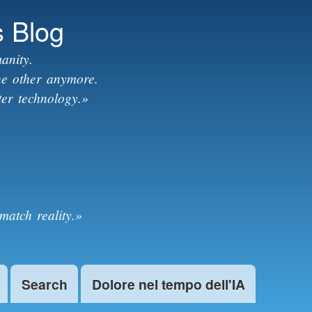
s Blog
anity.
the other anymore.
ter technology.»
match reality.»
Search
Dolore nel tempo dell'IA