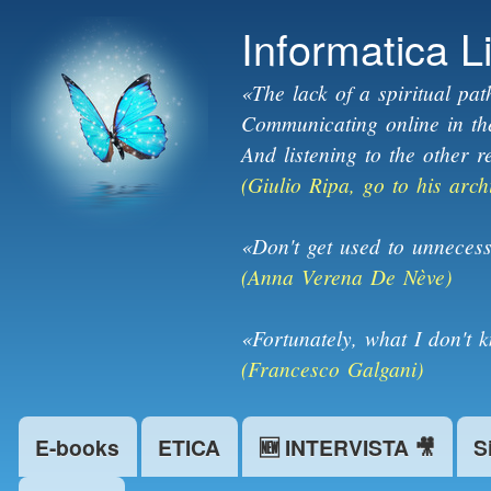
Informatica L
«The lack of a spiritual pat
Communicating online in the 
And listening to the other r
(Giulio Ripa, go to his arch
«Don't get used to unnecess
(Anna Verena De Nève)
«Fortunately, what I don't 
(Francesco Galgani)
E-books
ETICA
🆕 INTERVISTA 🎥
S
Main menu