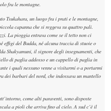
solo fra le montagne.
to Tsukahara, un luogo fra i prati e le montagne,
iccola capanna che si reggeva su quattro pali.
ezzi. La pioggia entrava come se il tetto non ci
é effigi del Budda, né alcuna traccia di stuoie o
udda Shakyamuni, il signore degli insegnamenti, che
llo di paglia addosso e un cappello di paglia in
rante i quali nessuno venne a visitarmi o a portarmi
ra dei barbari del nord, che indossava un mantello
t’intorno, come alti paraventi, sono disposte
ala a pioli che arriva fino al cielo. A sud c’è il