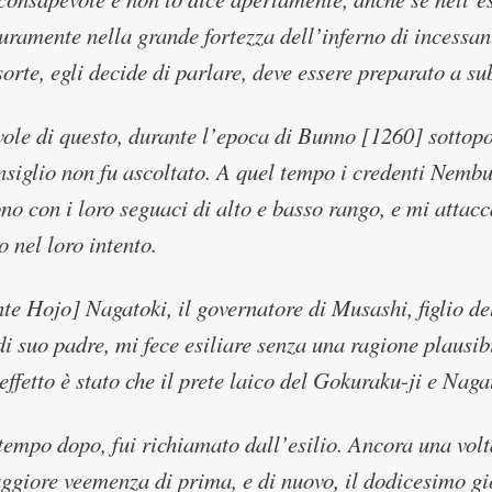
uramente nella grande fortezza dell’inferno di incessan
sorte, egli decide di parlare, deve essere preparato a su
le di questo, durante l’epoca di Bunno [1260] sottopos
nsiglio non fu ascoltato. A quel tempo i credenti Nembu
no con i loro seguaci di alto e basso rango, e mi attac
o nel loro intento.
nte Hojo] Nagatoki, il governatore di Musashi, figlio d
di suo padre, mi fece esiliare senza una ragione plausib
’effetto è stato che il prete laico del Gokuraku-ji e Nagat
empo dopo, fui richiamato dall’esilio. Ancora una vol
giore veemenza di prima, e di nuovo, il dodicesimo gi