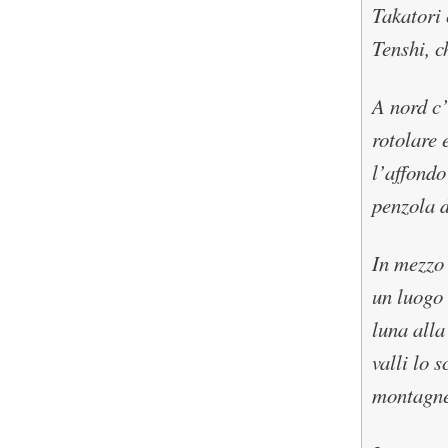
Takatori 
Tenshi, c
A nord c’
rotolare 
l’affondo
penzola d
In mezzo 
un luogo 
luna alla
valli lo 
montagne 