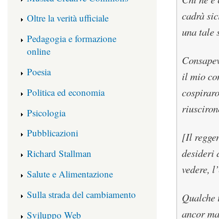
cadrà sic
Oltre la verità ufficiale
una tale 
Pedagogia e formazione
online
Consapevo
Poesia
il mio co
cospiraro
Politica ed economia
riusciron
Psicologia
Pubblicazioni
[Il regge
desideri 
Richard Stallman
vedere, l
Salute e Alimentazione
Sulla strada del cambiamento
Qualche t
ancor mag
Sviluppo Web