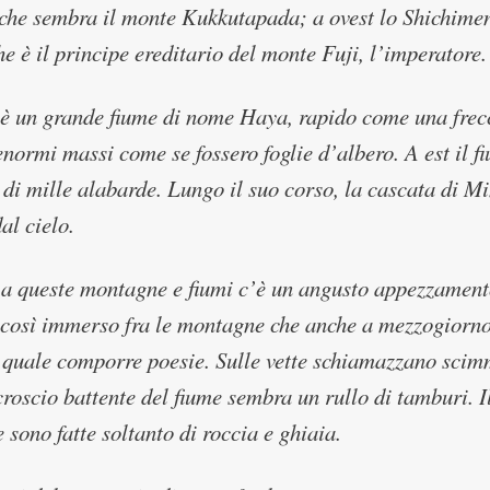
che sembra il monte Kukkutapada; a ovest lo Shichimen, 
he è il principe ereditario del monte Fuji, l’imperatore.
è un grande fiume di nome Haya, rapido come una frecci
enormi massi come se fossero foglie d’albero. A est il 
 di mille alabarde. Lungo il suo corso, la cascata di M
al cielo.
a queste montagne e fiumi c’è un angusto appezzamento
così immerso fra le montagne che anche a mezzogiorno è
 quale comporre poesie. Sulle vette schiamazzano scimmi
scroscio battente del fiume sembra un rullo di tamburi. I
sono fatte soltanto di roccia e ghiaia.