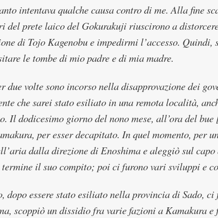
tanto intentava qualche causa contro di me. Alla fine scat
ri del prete laico del Gokurakuji riuscirono a distorcere
ione di Tojo Kagenobu e impedirmi l’accesso. Quindi, s
sitare le tombe di mio padre e di mia madre.
er due volte sono incorso nella disapprovazione dei gov
ente che sarei stato esiliato in una remota località, anc
o. Il dodicesimo giorno del nono mese, all’ora del bue [
makura, per esser decapitato. In quel momento, per un
ll’aria dalla direzione di Enoshima e aleggiò sul capo 
 termine il suo compito; poi ci furono vari sviluppi e c
o, dopo essere stato esiliato nella provincia di Sado, c
ma, scoppiò un dissidio fra varie fazioni a Kamakura e 