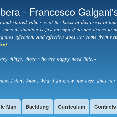
Skip to
ibera - Francesco Galgani'
main
content
h and shared values is at the basis of this crisis of hum
current situation is just harmful if no one listens to 
equires affection. And affection does not come from bet
ive)
ary things: those who are happy need little.»
know, I don't know. What I do know, however, does not 
ite Map
Baeldung
Curriculum
Contacts