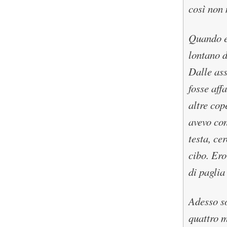
così non 
Quando er
lontano d
Dalle ass
fosse aff
altre cop
avevo con
testa, ce
cibo. Ero
di paglia
Adesso so
quattro m