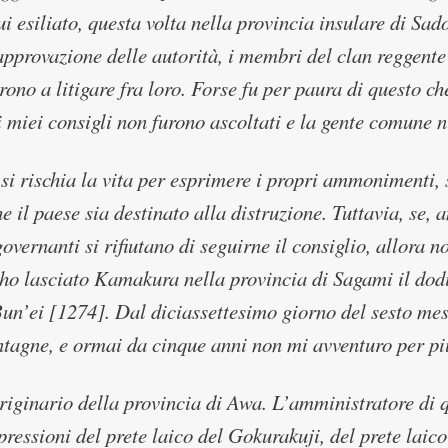
ui esiliato, questa volta nella provincia insulare di Sa
approvazione delle autorità, i membri del clan reggent
ono a litigare fra loro. Forse fu per paura di questo ch
i miei consigli non furono ascoltati e la gente comune 
si rischia la vita per esprimere i propri ammonimenti, s
e il paese sia destinato alla distruzione. Tuttavia, se,
 governanti si rifiutano di seguirne il consiglio, allor
ho lasciato Kamakura nella provincia di Sagami il dod
un’ei [1274]. Dal diciassettesimo giorno del sesto mese
tagne, e ormai da cinque anni non mi avventuro per più 
riginario della provincia di Awa. L’amministratore di
 pressioni del prete laico del Gokurakuji, del prete laic