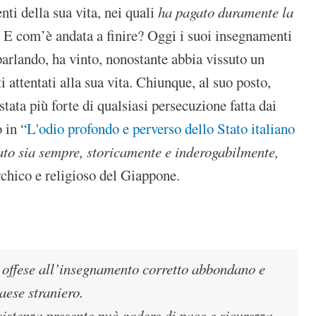
ti della sua vita, nei quali
ha pagato duramente la
. E com’è andata a finire? Oggi i suoi insegnamenti
parlando, ha vinto, nonostante abbia vissuto un
attentati alla sua vita. Chiunque, al suo posto,
ata più forte di qualsiasi persecuzione fatta dai
 in “
L'odio profondo e perverso dello Stato italiano
tato sia sempre, storicamente e inderogabilmente,
chico e religioso del Giappone.
 offese all’insegnamento corretto abbondano e
aese straniero.
istenza presente può godere di pace e sicurezza,