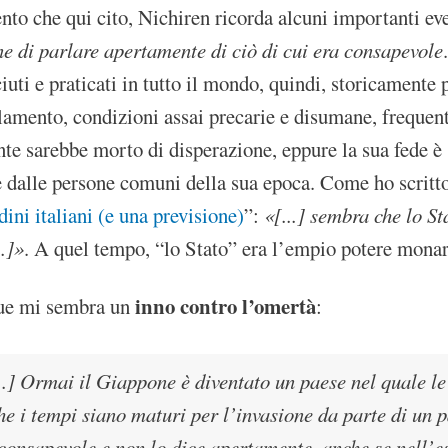
to che qui cito, Nichiren ricorda alcuni importanti even
ne di parlare apertamente di ciò di cui era consapevole
uti e praticati in tutto il mondo, quindi, storicamente 
amento, condizioni assai precarie e disumane, frequenti 
e sarebbe morto di disperazione, eppure la sua fede è st
e dalle persone comuni della sua epoca. Come ho scritto
adini italiani (e una previsione)
”:
«[...] sembra che lo S
..]»
. A quel tempo, “lo Stato” era l’empio potere monar
inno contro l’omertà
ue mi sembra un
:
] Ormai il Giappone è diventato un paese nel quale le
e i tempi siano maturi per l’invasione da parte di un p
consapevole e non lo dice apertamente, anche se nell’es