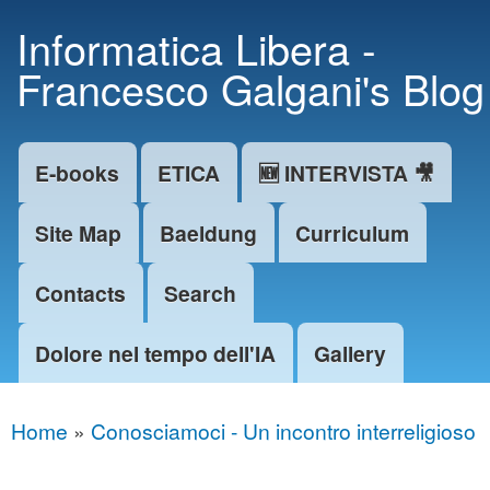
Skip to
Informatica Libera -
main
Francesco Galgani's Blog
content
E-books
ETICA
🆕 INTERVISTA 🎥
Main menu
Site Map
Baeldung
Curriculum
Contacts
Search
Dolore nel tempo dell'IA
Gallery
Home
»
Conosciamoci - Un incontro interreligioso
You are here