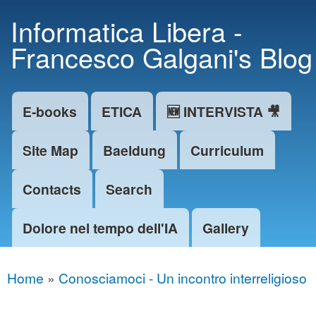
Skip to
Informatica Libera -
main
Francesco Galgani's Blog
content
E-books
ETICA
🆕 INTERVISTA 🎥
Main menu
Site Map
Baeldung
Curriculum
Contacts
Search
Dolore nel tempo dell'IA
Gallery
Home
»
Conosciamoci - Un incontro interreligioso
You are here