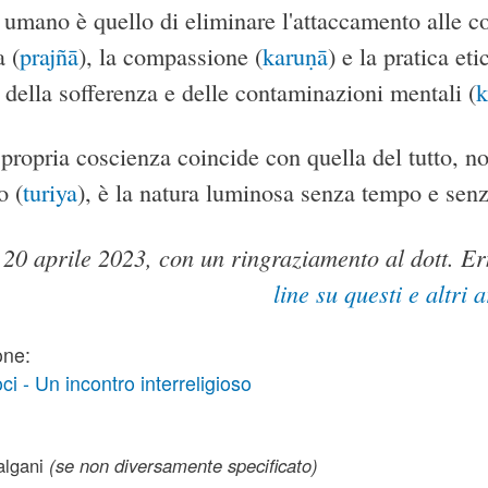
 umano è quello di eliminare l'attaccamento alle c
a (
prajñā
), la compassione (
karuṇā
) e la pratica eti
 della sofferenza e delle contaminazioni mentali (
k
propria coscienza coincide con quella del tutto, no
o (
turiya
), è la natura luminosa senza tempo e senz
il 20 aprile 2023, con un ringraziamento al dott. E
line su questi e altri
one:
 - Un incontro interreligioso
lgani
(se non diversamente specificato)