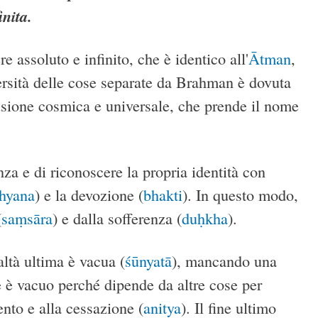
inita.
ere assoluto e infinito, che è identico all'
Ātman
,
versità delle cose separate da Brahman è dovuta
lusione cosmica e universale, che prende il nome
nza e di riconoscere la propria identità con
hyana
) e la devozione (
bhakti
). In questo modo,
(
saṃsāra
) e dalla sofferenza (
duḥkha
).
altà ultima è vacua (
śūnyatā
), mancando una
te è vacuo perché dipende da altre cose per
nto e alla cessazione (
anitya
). Il fine ultimo