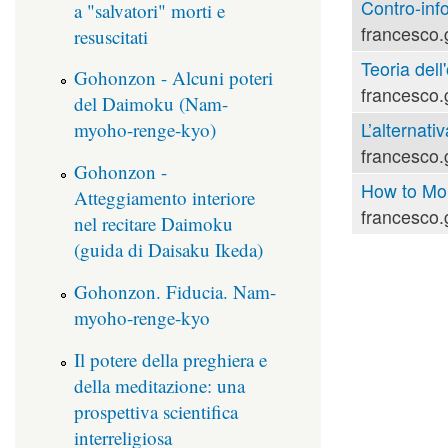
Contro-inf
a "salvatori" morti e
francesco.
resuscitati
Teoria dell'
Gohonzon - Alcuni poteri
francesco.
del Daimoku (Nam-
L’alternati
myoho-renge-kyo)
francesco.
Gohonzon -
How to Mou
Atteggiamento interiore
francesco.
nel recitare Daimoku
(guida di Daisaku Ikeda)
Gohonzon. Fiducia. Nam-
myoho-renge-kyo
Il potere della preghiera e
della meditazione: una
prospettiva scientifica
interreligiosa