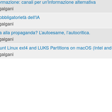
ormazione: canali per un'informazione alternativa
galgani
obbligatorietà dell'IA
galgani
va alla propaganda? L’autoesame, l’autocritica.
galgani
nt Linux ext4 and LUKS Partitions on macOS (Intel and 
galgani