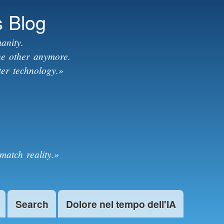
s Blog
anity.
the other anymore.
ter technology.»
match reality.»
Search
Dolore nel tempo dell'IA