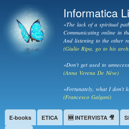
Informatica L
«The lack of a spiritual pat
Communicating online in the 
And listening to the other r
(Giulio Ripa, go to his arch
«Don't get used to unnecess
(Anna Verena De Nève)
«Fortunately, what I don't 
(Francesco Galgani)
E-books
ETICA
🆕 INTERVISTA 🎥
S
Main menu