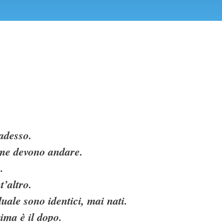
 adesso.
me devono andare.
.
t’altro.
duale sono identici, mai nati.
rima è il dopo.