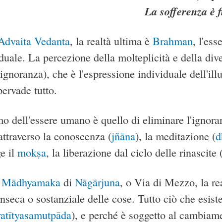
La sofferenza è f
Advaita Vedanta
, la realtà ultima è
Brahman
, l'ess
iduale. La percezione della molteplicità e della di
ignoranza), che è l'espressione individuale dell'il
ervade tutto.
imo dell'essere umano è quello di eliminare l'ignora
ttraverso la conoscenza (
jñāna
), la meditazione (
d
e il
mokṣa
, la liberazione dal ciclo delle rinascite 
l
Mādhyamaka
di
Nāgārjuna
, o Via di Mezzo, la re
inseca o sostanziale delle cose. Tutto ciò che esis
ratītyasamutpāda
), e perché è soggetto al cambiame