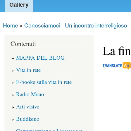
Gallery
Home
»
Conosciamoci - Un incontro interreligioso
You are here
Contenuti
La fin
MAPPA DEL BLOG
Vita in rete
E-books sulla vita in rete
Radio Micio
Arti visive
Buddismo
Comunicazione e Linguaggio