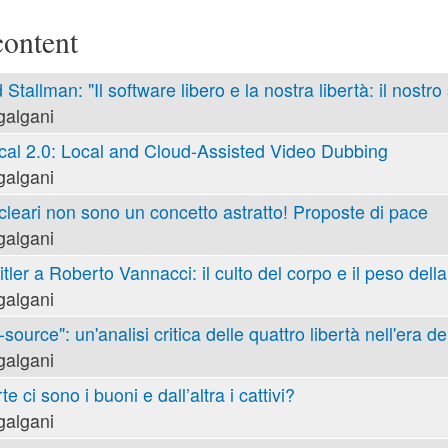
content
 Stallman: "Il software libero e la nostra libertà: il nostro
galgani
cal 2.0: Local and Cloud-Assisted Video Dubbing
galgani
cleari non sono un concetto astratto! Proposte di pace
galgani
tler a Roberto Vannacci: il culto del corpo e il peso della
galgani
ource": un'analisi critica delle quattro libertà nell'era de
galgani
e ci sono i buoni e dall’altra i cattivi?
galgani