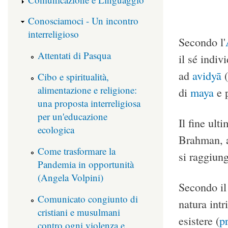
Conosciamoci - Un incontro
interreligioso
Secondo l'
Attentati di Pasqua
il sé indiv
ad
avidyā
(
Cibo e spiritualità,
alimentazione e religione:
di
maya
e p
una proposta interreligiosa
per un'educazione
Il fine ult
ecologica
Brahman, a
Come trasformare la
si raggiung
Pandemia in opportunità
(Angela Volpini)
Secondo i
Comunicato congiunto di
natura intr
cristiani e musulmani
esistere (
p
contro ogni violenza e