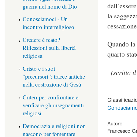
dell’essere
guerra nel nome di Dio
la saggezz
Conosciamoci - Un
cessazione
incontro interreligioso
Credere è reato?
Quando la 
Riflessioni sulla libertà
quarto stat
religiosa
Cristo e i suoi
(scritto 
“precursori”: tracce antiche
nella costruzione di Gesù
Criteri per confrontare e
Classificazi
verificare gli insegnamenti
Conosciamoci
religiosi
Autore:
Democrazia e religioni non
Francesco Ga
nascono per fomentare