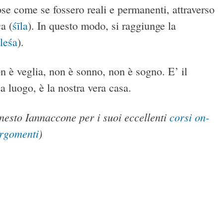
ose come se fossero reali e permanenti, attraverso
ca (
śīla
). In questo modo, si raggiunge la
leśa
).
n è veglia, non è sonno, non è sogno. E’ il
a luogo, è la nostra vera casa.
rnesto Iannaccone per i suoi eccellenti
corsi on-
 argomenti
)