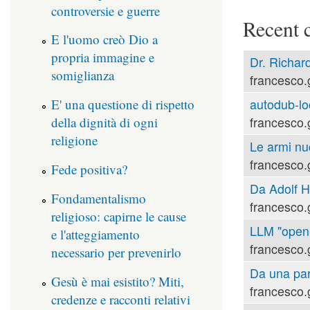
controversie e guerre
Recent 
E l'uomo creò Dio a
propria immagine e
Dr. Richard
somiglianza
francesco.
E' una questione di rispetto
autodub-lo
della dignità di ogni
francesco.
religione
Le armi nu
francesco.
Fede positiva?
Da Adolf Hi
Fondamentalismo
francesco.
religioso: capirne le cause
LLM "open-s
e l'atteggiamento
francesco.
necessario per prevenirlo
Da una part
Gesù è mai esistito? Miti,
francesco.
credenze e racconti relativi