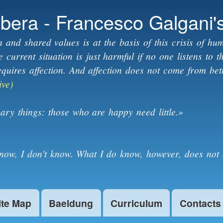
Skip to
ibera - Francesco Galgani'
main
content
h and shared values is at the basis of this crisis of hum
current situation is just harmful if no one listens to 
equires affection. And affection does not come from bet
ive)
ary things: those who are happy need little.»
know, I don't know. What I do know, however, does not 
ite Map
Baeldung
Curriculum
Contacts