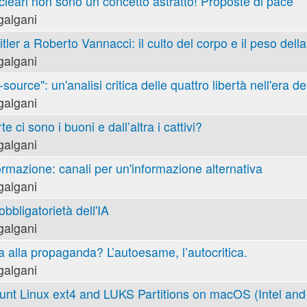
cleari non sono un concetto astratto! Proposte di pace
galgani
tler a Roberto Vannacci: il culto del corpo e il peso della
galgani
ource": un'analisi critica delle quattro libertà nell'era de
galgani
e ci sono i buoni e dall’altra i cattivi?
galgani
ormazione: canali per un'informazione alternativa
galgani
obbligatorietà dell'IA
galgani
va alla propaganda? L’autoesame, l’autocritica.
galgani
nt Linux ext4 and LUKS Partitions on macOS (Intel and 