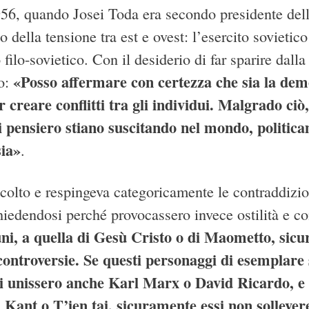
1956, quando Josei Toda era secondo presidente del
o della tensione tra est e ovest: l’esercito sovieti
filo-sovietico. Con il desiderio di far sparire dall
«Posso affermare con certezza che sia la dem
o:
r creare conflitti tra gli individui. Malgrado ciò
i pensiero stiano suscitando nel mondo, politi
sia»
.
colto e respingeva categoricamente le contraddizioni
iedendosi perché provocassero invece ostilità e con
i, a quella di Gesù Cristo o di Maometto, sicu
controversie. Se questi personaggi di esemplare s
i unissero anche Karl Marx o David Ricardo, e s
ant o T’ien tai, sicuramente essi non sollever