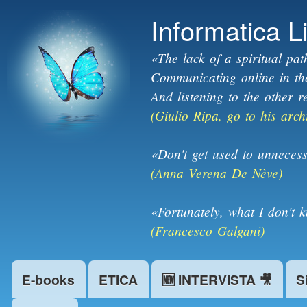
Informatica L
«The lack of a spiritual pat
Communicating online in the 
And listening to the other r
(Giulio Ripa, go to his arch
«Don't get used to unnecess
(Anna Verena De Nève)
«Fortunately, what I don't 
(Francesco Galgani)
E-books
ETICA
🆕 INTERVISTA 🎥
S
Main menu