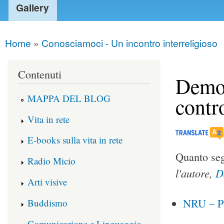
Gallery
Home
»
Conosciamoci - Un incontro interreligioso
You are here
Contenuti
Democ
MAPPA DEL BLOG
contr
Vita in rete
E-books sulla vita in rete
Quanto seg
Radio Micio
l'autore,
D
Arti visive
NRU – Pu
Buddismo
Comunicazione e Linguaggio