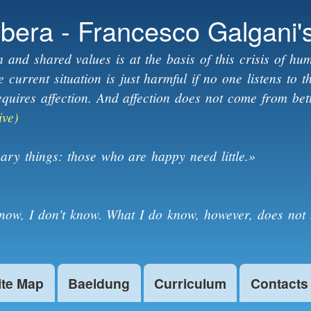
Skip to
ibera - Francesco Galgani'
main
content
h and shared values is at the basis of this crisis of hum
current situation is just harmful if no one listens to 
equires affection. And affection does not come from bet
ive)
ary things: those who are happy need little.»
know, I don't know. What I do know, however, does not 
ite Map
Baeldung
Curriculum
Contacts