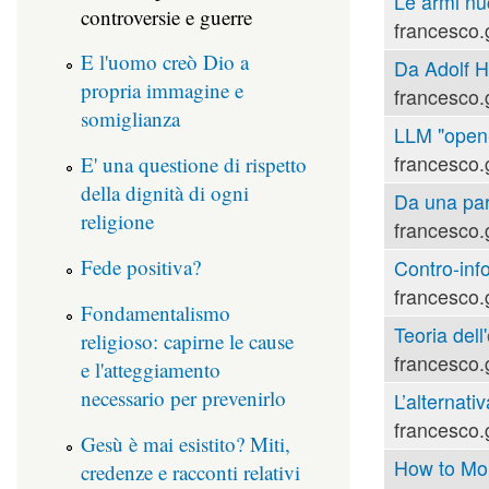
Le armi nu
controversie e guerre
francesco.
E l'uomo creò Dio a
Da Adolf Hi
propria immagine e
francesco.
somiglianza
LLM "open-s
francesco.
E' una questione di rispetto
della dignità di ogni
Da una part
religione
francesco.
Fede positiva?
Contro-inf
francesco.
Fondamentalismo
Teoria dell'
religioso: capirne le cause
francesco.
e l'atteggiamento
necessario per prevenirlo
L’alternati
francesco.
Gesù è mai esistito? Miti,
How to Mou
credenze e racconti relativi