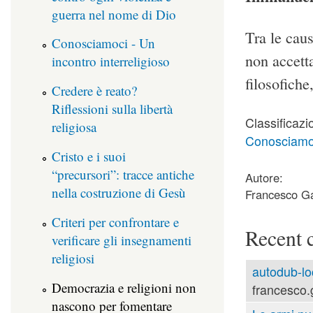
guerra nel nome di Dio
Tra le cau
Conosciamoci - Un
non accetta
incontro interreligioso
filosofiche
Credere è reato?
Riflessioni sulla libertà
Classificazi
religiosa
Conosciamoci
Cristo e i suoi
“precursori”: tracce antiche
Autore:
nella costruzione di Gesù
Francesco Ga
Criteri per confrontare e
Recent 
verificare gli insegnamenti
religiosi
autodub-lo
Democrazia e religioni non
francesco.
nascono per fomentare