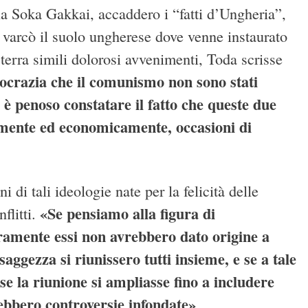
la Soka Gakkai, accaddero i “fatti d’Ungheria”,
co varcò il suolo ungherese dove venne instaurato
a terra simili dolorosi avvenimenti, Toda scrisse
ocrazia che il comunismo non sono stati
, è penoso constatare il fatto che queste due
camente ed economicamente, occasioni di
 di tali ideologie nate per la felicità delle
«Se pensiamo alla figura di
flitti.
ramente essi non avrebbero dato origine a
aggezza si riunissero tutti insieme, e se a tale
e la riunione si ampliasse fino a includere
ebbero controversie infondate»
.