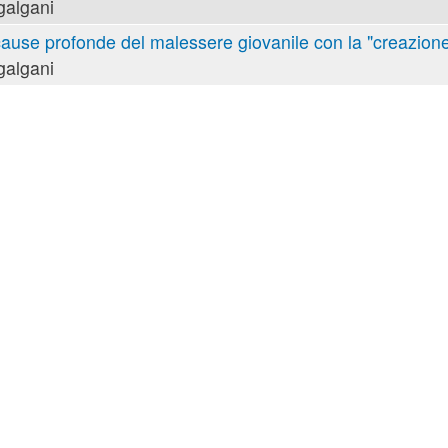
galgani
cause profonde del malessere giovanile con la "creazione
galgani