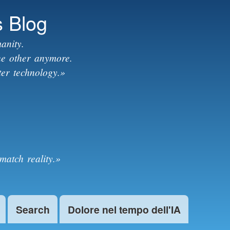
s Blog
anity.
the other anymore.
ter technology.»
match reality.»
Search
Dolore nel tempo dell'IA