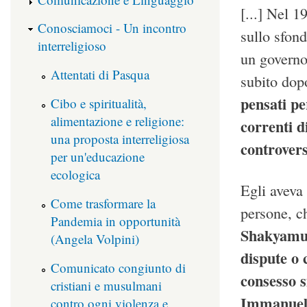
[...] Nel 
Conosciamoci - Un incontro
sullo sfond
interreligioso
un governo 
Attentati di Pasqua
subito dop
pensati pe
Cibo e spiritualità,
alimentazione e religione:
correnti d
una proposta interreligiosa
controver
per un'educazione
ecologica
Egli aveva 
Come trasformare la
persone, ch
Pandemia in opportunità
Shakyamun
(Angela Volpini)
dispute o 
Comunicato congiunto di
consesso s
cristiani e musulmani
Immanuel K
contro ogni violenza e