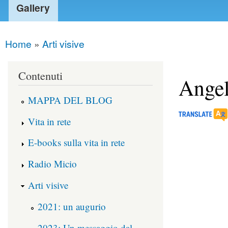
Gallery
Home
»
Arti visive
You are here
Contenuti
Angel
MAPPA DEL BLOG
Vita in rete
E-books sulla vita in rete
Radio Micio
Arti visive
2021: un augurio
2023: Un messaggio dal