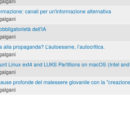
galgani
ormazione: canali per un'informazione alternativa
galgani
obbligatorietà dell'IA
galgani
va alla propaganda? L’autoesame, l’autocritica.
galgani
nt Linux ext4 and LUKS Partitions on macOS (Intel and 
galgani
cause profonde del malessere giovanile con la "creazione
galgani