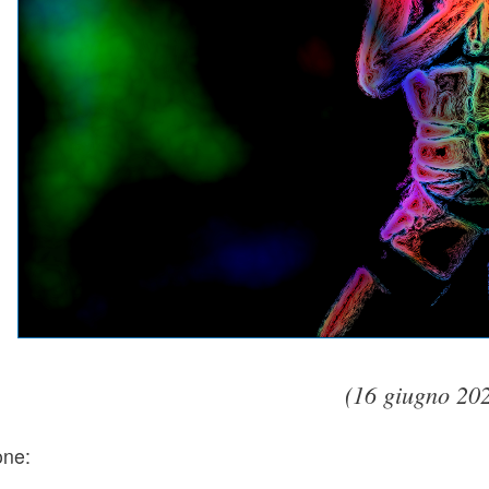
(16 giugno 20
one: