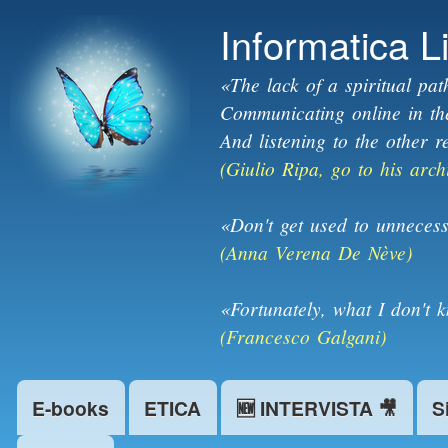
Informatica L
«The lack of a spiritual pat
Communicating online in the 
And listening to the other r
(Giulio Ripa, go to his arch
«Don't get used to unnecess
(Anna Verena De Nève)
«Fortunately, what I don't 
(Francesco Galgani)
E-books
ETICA
🆕 INTERVISTA 🎥
S
Main menu