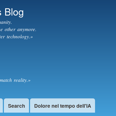
s Blog
anity.
the other anymore.
ter technology.»
match reality.»
Search
Dolore nel tempo dell'IA