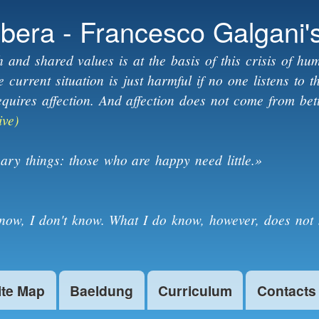
Skip to
ibera - Francesco Galgani'
main
content
h and shared values is at the basis of this crisis of hum
current situation is just harmful if no one listens to 
equires affection. And affection does not come from bet
ive)
ary things: those who are happy need little.»
know, I don't know. What I do know, however, does not 
ite Map
Baeldung
Curriculum
Contacts