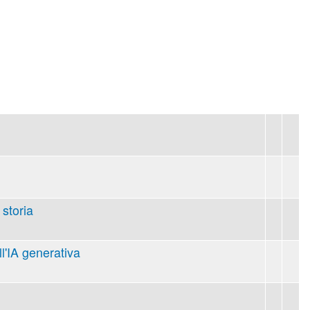
 storia
ll'IA generativa